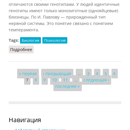
отличаются своими генотипами. У людей идентичные
генотипы имеют только монозиготные (однояйцевые)
близнецы. По И. Павлову — прирожденный тип
нервной системы. Это понятие связано с понятием
темперамента.
Tags:
Биология
Психология
Подробнее
о Генотип (Шапарь)
Страницы
« первая
‹ предыдущая
…
3
4
5
6
7
8
9
10
11
…
следующая ›
последняя »
Навигация