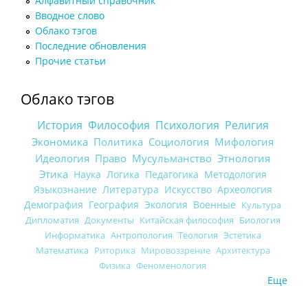
Алфавитный справочник
Вводное слово
Облако тэгов
Последние обновления
Прочие статьи
Облако тэгов
История
Философия
Психология
Религия
Экономика
Политика
Социология
Мифология
Идеология
Право
Мусульманство
Этнология
Этика
Наука
Логика
Педагогика
Методология
Языкознание
Литература
Искусство
Археология
Демография
География
Экология
Военные
Культура
Дипломатия
Документы
Китайская философия
Биология
Информатика
Антропология
Теология
Эстетика
Математика
Риторика
Мировоззрение
Архитектура
Физика
Феноменология
Еще