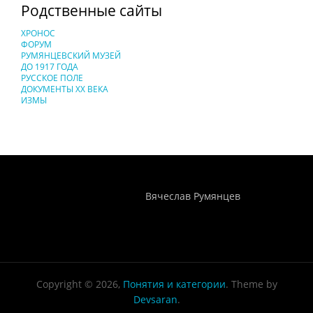
Родственные сайты
ХРОНОС
ФОРУМ
РУМЯНЦЕВСКИЙ МУЗЕЙ
ДО 1917 ГОДА
РУССКОЕ ПОЛЕ
ДОКУМЕНТЫ XX ВЕКА
ИЗМЫ
Понятия И Категории - Исторический Проект ХРОНОС
WEB-редактор
Вячеслав Румянцев
Copyright © 2026,
Понятия и категории
. Theme by
Devsaran
.