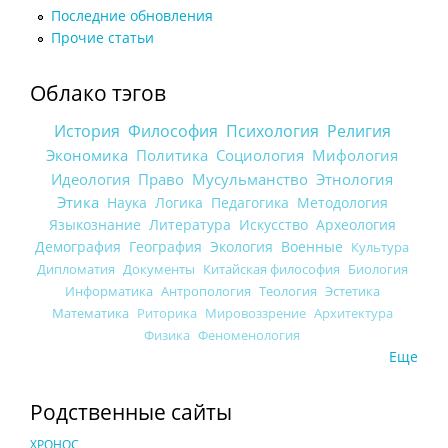
Последние обновления
Прочие статьи
Облако тэгов
История
Философия
Психология
Религия
Экономика
Политика
Социология
Мифология
Идеология
Право
Мусульманство
Этнология
Этика
Наука
Логика
Педагогика
Методология
Языкознание
Литература
Искусство
Археология
Демография
География
Экология
Военные
Культура
Дипломатия
Документы
Китайская философия
Биология
Информатика
Антропология
Теология
Эстетика
Математика
Риторика
Мировоззрение
Архитектура
Физика
Феноменология
Еще
Родственные сайты
ХРОНОС