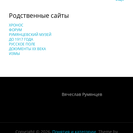
Родственные сайты
ХРОНОС
ФОРУМ
РУМЯНЦЕВСКИЙ МУЗЕЙ
ДО 1917 ГОДА
РУССКОЕ ПОЛЕ
ДОКУМЕНТЫ XX ВЕКА
ИЗМЫ
Понятия И Категории - Исторический Проект ХРОНОС
WEB-редактор
Вячеслав Румянцев
Copyright © 2026,
Понятия и категории
. Theme by