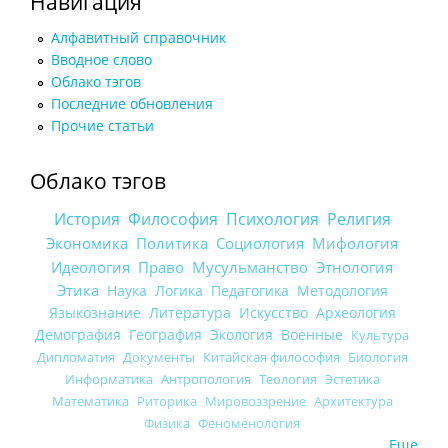
Навигация
Алфавитный справочник
Вводное слово
Облако тэгов
Последние обновления
Прочие статьи
Облако тэгов
История
Философия
Психология
Религия
Экономика
Политика
Социология
Мифология
Идеология
Право
Мусульманство
Этнология
Этика
Наука
Логика
Педагогика
Методология
Языкознание
Литература
Искусство
Археология
Демография
География
Экология
Военные
Культура
Дипломатия
Документы
Китайская философия
Биология
Информатика
Антропология
Теология
Эстетика
Математика
Риторика
Мировоззрение
Архитектура
Физика
Феноменология
Еще