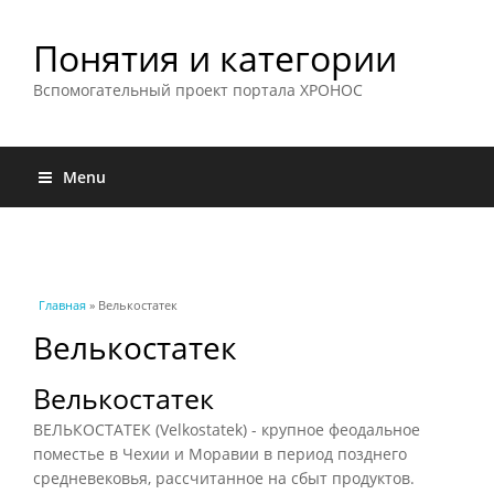
Понятия и категории
Вспомогательный проект портала ХРОНОС
Menu
Вы здесь
Главная
» Велькостатек
Велькостатек
Велькостатек
ВЕЛЬКОСТАТЕК (Velkostatek) - крупное феодальное
поместье в Чехии и Моравии в период позднего
средневековья, рассчитанное на сбыт продуктов.