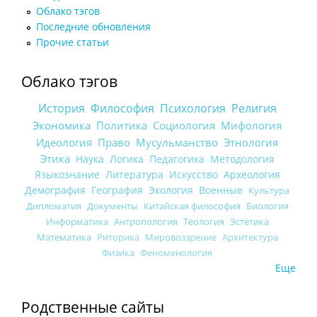
Облако тэгов
Последние обновления
Прочие статьи
Облако тэгов
История
Философия
Психология
Религия
Экономика
Политика
Социология
Мифология
Идеология
Право
Мусульманство
Этнология
Этика
Наука
Логика
Педагогика
Методология
Языкознание
Литература
Искусство
Археология
Демография
География
Экология
Военные
Культура
Дипломатия
Документы
Китайская философия
Биология
Информатика
Антропология
Теология
Эстетика
Математика
Риторика
Мировоззрение
Архитектура
Физика
Феноменология
Еще
Родственные сайты