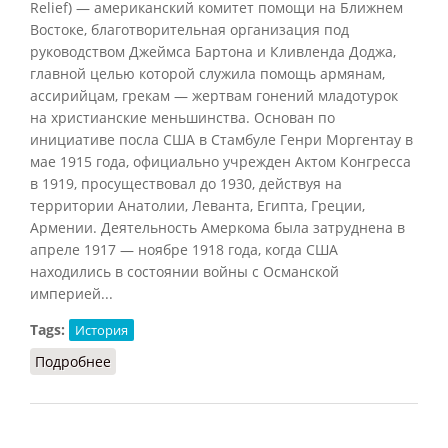
Relief) — американский комитет помощи на Ближнем
Востоке, благотворительная организация под
руководством Джеймса Бартона и Кливленда Доджа,
главной целью которой служила помощь армянам,
ассирийцам, грекам — жертвам гонений младотурок
на христианские меньшинства. Основан по
инициативе посла США в Стамбуле Генри Моргентау в
мае 1915 года, официально учрежден Актом Конгресса
в 1919, просуществовал до 1930, действуя на
территории Анатолии, Леванта, Египта, Греции,
Армении. Деятельность Амеркома была затруднена в
апреле 1917 — ноябре 1918 года, когда США
находились в состоянии войны с Османской
империей...
Tags:
История
Подробнее
о Амерком