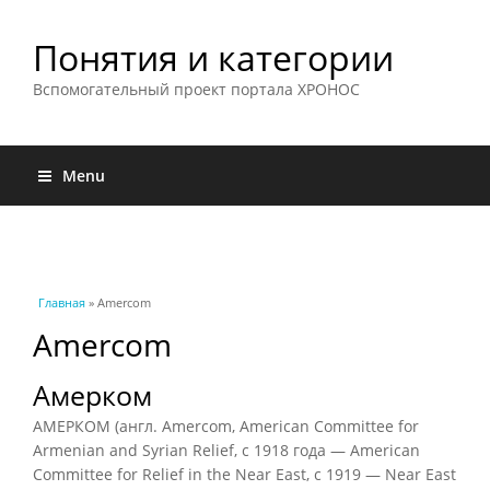
Понятия и категории
Вспомогательный проект портала ХРОНОС
Menu
Вы здесь
Главная
» Amercom
Amercom
Амерком
АМЕРКОМ (англ. Amercom, American Committee for
Armenian and Syrian Relief, c 1918 года — American
Committee for Relief in the Near East, с 1919 — Near East