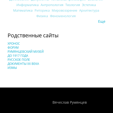
Информатика
Антропология
Теология
Эстетика
Математика
Риторика
Мировоззрение
Архитектура
Физика
Феноменология
Еще
Родственные сайты
ХРОНОС
ФОРУМ
РУМЯНЦЕВСКИЙ МУЗЕЙ
ДО 1917 ГОДА
РУССКОЕ ПОЛЕ
ДОКУМЕНТЫ XX ВЕКА
ИЗМЫ
Понятия И Категории - Исторический Проект ХРОНОС
WEB-редактор
Вячеслав Румянцев