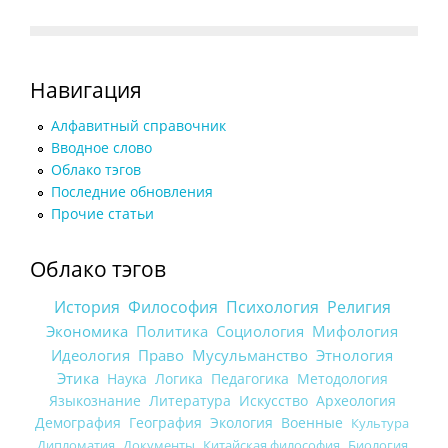
Навигация
Алфавитный справочник
Вводное слово
Облако тэгов
Последние обновления
Прочие статьи
Облако тэгов
История
Философия
Психология
Религия
Экономика
Политика
Социология
Мифология
Идеология
Право
Мусульманство
Этнология
Этика
Наука
Логика
Педагогика
Методология
Языкознание
Литература
Искусство
Археология
Демография
География
Экология
Военные
Культура
Дипломатия
Документы
Китайская философия
Биология