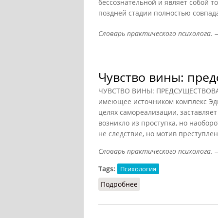
бессознательной и являет собой т
поздней стадии полностью совпада
Словарь практического психолога. — 
Чувство вины: пре
ЧУВСТВО ВИНЫ: ПРЕДСУЩЕСТВОВАНИ
имеющее источником комплекс Эдип
целях самореализации, заставляет 
возникло из проступка, но наоборо
не следствие, но мотив преступлен
Словарь практического психолога. — 
Tags:
Психология
Подробнее
о Чувство вины: предс