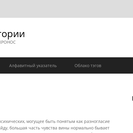
гории
 ХРОНОС
Алфавитный указатель
Облако тэгов
сихических, могущее быть понятым как разногласие
рейду, большая часть чувства вины нормально бывает