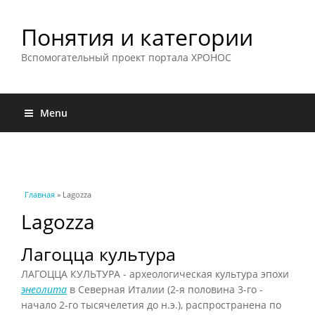
Понятия и категории
Вспомогательный проект портала ХРОНОС
Menu
Вы здесь
Главная
» Lagozza
Lagozza
Лагоцца культура
ЛАГОЦЦА КУЛЬТУРА - археологическая культура эпохи
энеолита
в Северная Италии (2-я половина 3-го -
начало 2-го тысячелетия до н.э.), распространена по