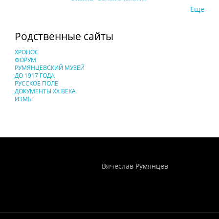
Еще
Родственные сайты
ХРОНОС
ФОРУМ
РУМЯНЦЕВСКИЙ МУЗЕЙ
ДО 1917 ГОДА
РУССКОЕ ПОЛЕ
ДОКУМЕНТЫ XX ВЕКА
ИЗМЫ
Понятия И Категории - Исторический Проект ХРОНОС
WEB-редактор
Вячеслав Румянцев