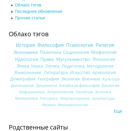
Облако тэгов
Последние обновления
Прочие статьи
Облако тэгов
История
Философия
Психология
Религия
Экономика
Политика
Социология
Мифология
Идеология
Право
Мусульманство
Этнология
Этика
Наука
Логика
Педагогика
Методология
Языкознание
Литература
Искусство
Археология
Демография
География
Экология
Военные
Культура
Дипломатия
Документы
Китайская философия
Биология
Информатика
Антропология
Теология
Эстетика
Математика
Риторика
Мировоззрение
Архитектура
Физика
Феноменология
Еще
Родственные сайты