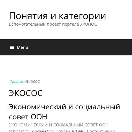
Понятия и категории
Вспомогательный проект портала ХРОНОС
Menu
Вы здесь
Главная
» ЭКОСОС
ЭКОСОС
Экономический и социальный
совет ООН
ЭКОНОМИЧЕСКИЙ И СОЦИАЛЬНЫЙ СОВЕТ ООН
(ЭКОСОС) - орган ООН, создай в 1946. Состоит из 54