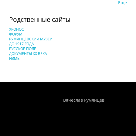
Еще
Родственные сайты
ХРОНОС
ФОРУМ
РУМЯНЦЕВСКИЙ МУЗЕЙ
ДО 1917 ГОДА
РУССКОЕ ПОЛЕ
ДОКУМЕНТЫ XX ВЕКА
ИЗМЫ
Понятия И Категории - Исторический Проект ХРОНОС
WEB-редактор
Вячеслав Румянцев