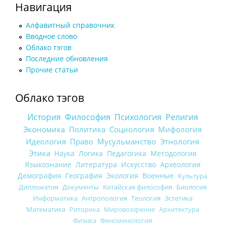
Навигация
Алфавитный справочник
Вводное слово
Облако тэгов
Последние обновления
Прочие статьи
Облако тэгов
История
Философия
Психология
Религия
Экономика
Политика
Социология
Мифология
Идеология
Право
Мусульманство
Этнология
Этика
Наука
Логика
Педагогика
Методология
Языкознание
Литература
Искусство
Археология
Демография
География
Экология
Военные
Культура
Дипломатия
Документы
Китайская философия
Биология
Информатика
Антропология
Теология
Эстетика
Математика
Риторика
Мировоззрение
Архитектура
Физика
Феноменология