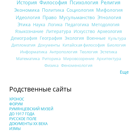
История
Философия
Психология
Религия
Экономика
Политика
Социология
Мифология
Идеология
Право
Мусульманство
Этнология
Этика
Наука
Логика
Педагогика
Методология
Языкознание
Литература
Искусство
Археология
Демография
География
Экология
Военные
Культура
Дипломатия
Документы
Китайская философия
Биология
Информатика
Антропология
Теология
Эстетика
Математика
Риторика
Мировоззрение
Архитектура
Физика
Феноменология
Еще
Родственные сайты
ХРОНОС
ФОРУМ
РУМЯНЦЕВСКИЙ МУЗЕЙ
ДО 1917 ГОДА
РУССКОЕ ПОЛЕ
ДОКУМЕНТЫ XX ВЕКА
ИЗМЫ