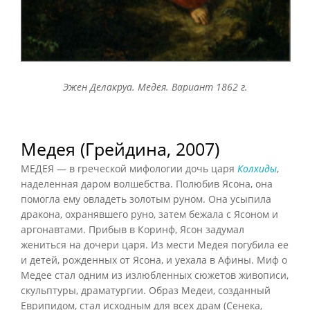
Эжен Делакруа. Медея. Вариант 1862 г.
Медея (Грейдина, 2007)
МЕДЕЯ — в греческой мифологии дочь царя
Колхиды
,
наделенная даром волшебства. Полюбив Ясона, она
помогла ему овладеть золотым руном. Она усыпила
дракона, охранявшего руно, затем бежала с Ясоном и
аргонавтами. Прибыв в Коринф, Ясон задумал
жениться на дочери царя. Из мести Медея погубила ее
и детей, рожденных от Ясона, и уехала в Афины. Миф о
Медее стал одним из излюбленных сюжетов живописи,
скульптуры, драматургии. Образ Медеи, созданный
Еврипидом, стал исходным для всех драм (Сенека,