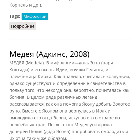
Корнель и др.).
Tags:
Мифология
Подробнее
о Медея (Грейдина, 2007)
Медея (Адкинс, 2008)
МЕДЕЯ (Medeia). В мифологии—дочь Ээта (царя
Колхиды) и его жены Идии, внучки Гелиоса, и
племянница Кирки. Как правило, считалась колдуньей,
однако существуют и определенные свидетельства в
пользу того, что некогда она, вероятно, почиталась как
богиня. В целом ряде различных легенд
рассказывается, как она помогла Ясону добыть Золотое
руно. Вместе с Ясоном она вернулась в Иолк и
омолодила его отца Эсона, искупав его в отваре из
волшебных трав. После этого Медея уговорила
дочерей Пелия (дядя Ясона) попробовать омолодить и
их отца таким же образом.