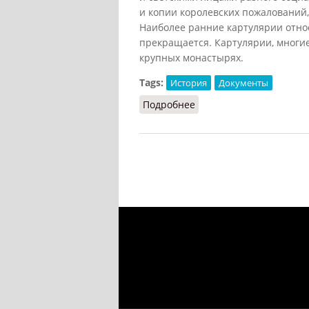
и копии королевских пожалований,
Наиболее ранние картулярии относя
прекращается. Картулярии, многие
крупных монастырях.
Tags:
История
Документы
Подробнее
о Картулярии (СИЭ, 196