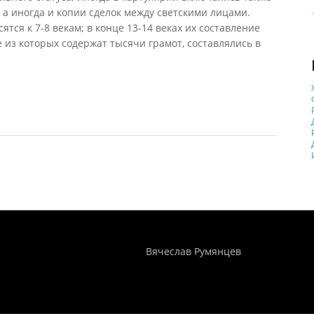
 а иногда и копии сделок между светскими лицами.
тся к 7-8 векам; в конце 13-14 веках их составление
 из которых содержат тысячи грамот, составлялись в
5)
Понятия И Категории - Исторический Проект ХРОНОС
WEB-редактор
Вячеслав Румянцев