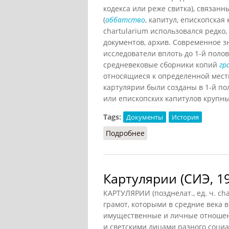
кодекса или реже свитка), связанн
(
аббатство
, капитул, епископская
chartularium использовался редко
документов, архив. Современное з
исследователи вплоть до 1-й поло
средневековые сборники копий
гр
относящиеся к определенной мест
картулярии были созданы в 1-й по
или епископских капитулов крупных
Tags:
Документы
История
Подробнее
о Картулярии
Картулярии (СИЭ, 1
КАРТУЛЯРИИ (позднелат., ед. ч. char
грамот, которыми в средние века
имущественные и личные отношен
и светскими лицами разного социа