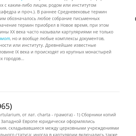
ых с каким-либо лицом, родом или институтом
 кафедра и проч.). В раннее Средневековье термин
, им обозначалось любое собрание письменных
начение термин приобрел в Новое время, при этом
вины XX века часто называли картуляриями не только
амот
, но и вообще любые комплексы документов,
ности или институту. Древнейшие известные
ловине IX века и происходят из крупных монастырей
 городов...
965)
tularium, от лат. charta - грамота) - 1) Сборники копий
 в Западной Европе юридически оформлялись
ия, складывавшиеся между церковными учреждениями
льного статуса; иногда в картулярии включались также