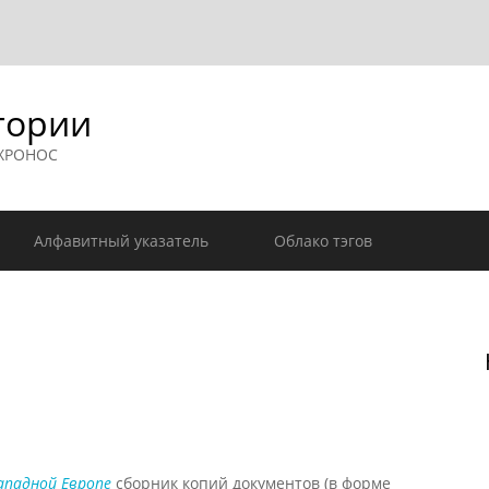
гории
 ХРОНОС
Алфавитный указатель
Облако тэгов
ападной Европе
сборник копий документов (в форме