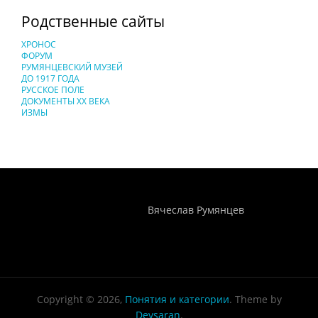
Родственные сайты
ХРОНОС
ФОРУМ
РУМЯНЦЕВСКИЙ МУЗЕЙ
ДО 1917 ГОДА
РУССКОЕ ПОЛЕ
ДОКУМЕНТЫ XX ВЕКА
ИЗМЫ
Понятия И Категории - Исторический Проект ХРОНОС
WEB-редактор
Вячеслав Румянцев
Copyright © 2026,
Понятия и категории
. Theme by
Devsaran
.