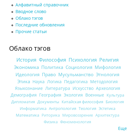
Алфавитный справочник
Вводное слово
Облако тэгов
Последние обновления
Прочие статьи
Облако тэгов
История
Философия
Психология
Религия
Экономика
Политика
Социология
Мифология
Идеология
Право
Мусульманство
Этнология
Этика
Наука
Логика
Педагогика
Методология
Языкознание
Литература
Искусство
Археология
Демография
География
Экология
Военные
Культура
Дипломатия
Документы
Китайская философия
Биология
Информатика
Антропология
Теология
Эстетика
Математика
Риторика
Мировоззрение
Архитектура
Физика
Феноменология
Еще