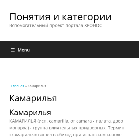
Понятия и категории
Вспомогательный проект портала ХРОНОС
Menu
Вы здесь
Главная
» Камарилья
Камарилья
Камарилья
КАМАРИЛЬЯ (исп. camarilla, от camara - палата, двор
монарха) - группа влиятельных придворных. Термин
«камарилья» вошел в обиход при испанском короле