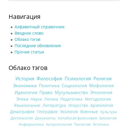
Навигация
Алфавитный справочник
Вводное слово
Облако тэгов
Последние обновления
Прочие статьи
Облако тэгов
История
Философия
Психология
Религия
Экономика
Политика
Социология
Мифология
Идеология
Право
Мусульманство
Этнология
Этика
Наука
Логика
Педагогика
Методология
Языкознание
Литература
Искусство
Археология
Демография
География
Экология
Военные
Культура
Дипломатия
Документы
Китайская философия
Биология
Информатика
Антропология
Теология
Эстетика