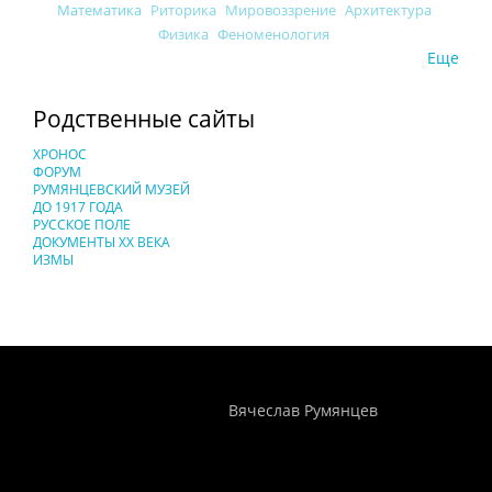
Математика
Риторика
Мировоззрение
Архитектура
Физика
Феноменология
Еще
Родственные сайты
ХРОНОС
ФОРУМ
РУМЯНЦЕВСКИЙ МУЗЕЙ
ДО 1917 ГОДА
РУССКОЕ ПОЛЕ
ДОКУМЕНТЫ XX ВЕКА
ИЗМЫ
Понятия И Категории - Исторический Проект ХРОНОС
WEB-редактор
Вячеслав Румянцев