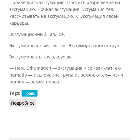
Производить эксгумацию. Просить разрешение на
эксгумацию. Ночная эксгумация. Эсгумация тел.
Рассчитывать на эксгумацию. // Эксгумация своей
карьеры.
Эксгумационный, -ая, -ое.
Эксгумированный, -ая, -ое. Эксгумированный труп.
Эксгумировать, -рую, -руешь.
— Нем. Exhumation — эксгумация < ср.-век.-лат. ех-
humatio — извлечение трупа из земли, от ех— из- и
humus — земля, почва.
Tags:
Право
Подробнее
о Эксгумация