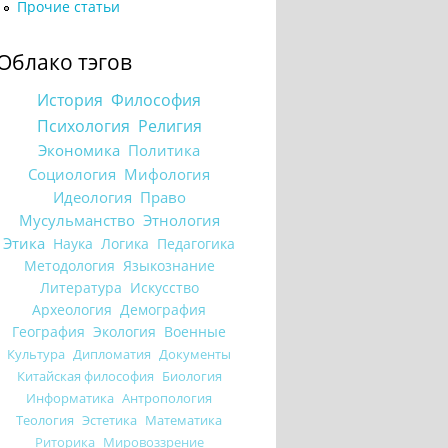
Прочие статьи
Облако тэгов
История
Философия
Психология
Религия
Экономика
Политика
Социология
Мифология
Идеология
Право
Мусульманство
Этнология
Этика
Наука
Логика
Педагогика
Методология
Языкознание
Литература
Искусство
Археология
Демография
География
Экология
Военные
Культура
Дипломатия
Документы
Китайская философия
Биология
Информатика
Антропология
Теология
Эстетика
Математика
Риторика
Мировоззрение