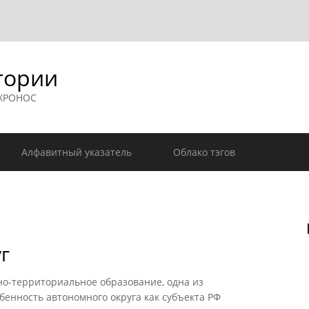
гории
 ХРОНОС
Алфавитный указатель
Облако тэгов
г
-территориальное образование, одна из
бенность автономного округа как субъекта РФ