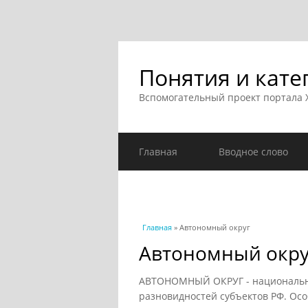
Понятия и кате
Вспомогательный проект портала
Главная
Вводное слово
Вы здесь
Главная
» Автономный округ
Автономный окру
АВТОНОМНЫЙ ОКРУГ - национально
разновидностей субъектов РФ. Осо