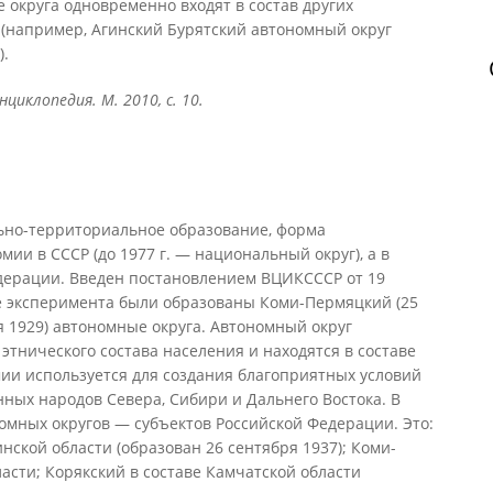
е округа одновременно входят в состав других
й (например, Агинский Бурятский автономный округ
).
циклопедия. М. 2010, с. 10.
о-территориальное образование, форма
ии в СССР (до 1977 г. — национальный округ), а в
дерации. Введен постановлением ВЦИКСССР от 19
тве эксперимента были образованы Коми-Пермяцкий (25
я 1929) автономные округа. Автономный округ
этнического состава населения и находятся в составе
мии используется для создания благоприятных условий
ных народов Севера, Сибири и Дальнего Востока. В
номных округов — субъектов Российской Федерации. Это:
нской области (образован 26 сентября 1937); Коми-
асти; Корякский в составе Камчатской области