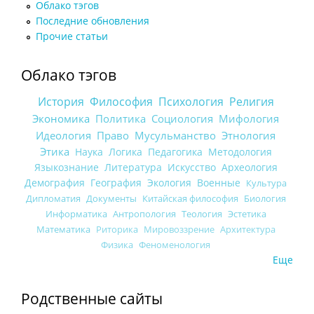
Облако тэгов
Последние обновления
Прочие статьи
Облако тэгов
История
Философия
Психология
Религия
Экономика
Политика
Социология
Мифология
Идеология
Право
Мусульманство
Этнология
Этика
Наука
Логика
Педагогика
Методология
Языкознание
Литература
Искусство
Археология
Демография
География
Экология
Военные
Культура
Дипломатия
Документы
Китайская философия
Биология
Информатика
Антропология
Теология
Эстетика
Математика
Риторика
Мировоззрение
Архитектура
Физика
Феноменология
Еще
Родственные сайты