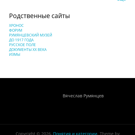
Родственные сайты
ХРОНОС
ФОРУМ
РУМЯНЦЕВСКИЙ МУЗЕЙ
ДО 1917 ГОДА
РУССКОЕ ПОЛЕ
ДОКУМЕНТЫ XX ВЕКА
ИЗМЫ
Понятия И Категории - Исторический Проект ХРОНОС
WEB-редактор
Вячеслав Румянцев
Copyright © 2026,
Понятия и категории
. Theme by