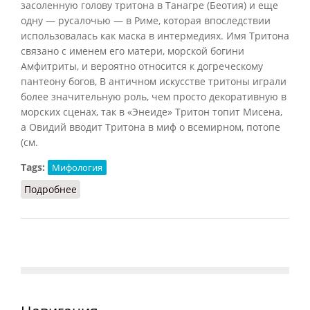
засоленную голову тритона в Танагре (Беотия) и еще
одну — русалочью — в Риме, которая впоследствии
использовалась как маска в интермедиях. Имя Тритона
связано с именем его матери, морской богини
Амфитриты, и вероятно относится к догреческому
пантеону богов, В античном искусстве тритоны играли
более значительную роль, чем просто декоративную в
морских сценах, так в «Энеиде» Тритон топит Мисена,
а Овидий вводит Тритона в миф о всемирном, потопе
(см.
Tags:
Мифология
Подробнее
о Тритон