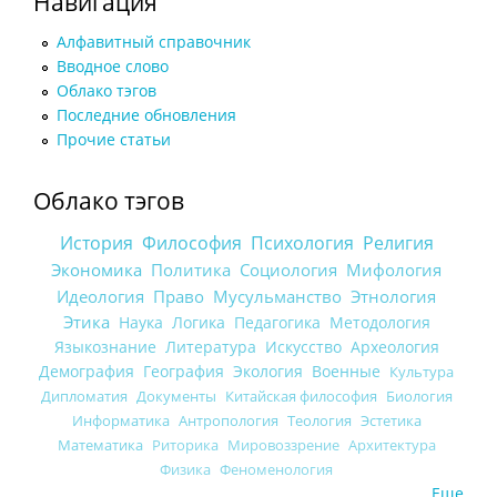
Навигация
Алфавитный справочник
Вводное слово
Облако тэгов
Последние обновления
Прочие статьи
Облако тэгов
История
Философия
Психология
Религия
Экономика
Политика
Социология
Мифология
Идеология
Право
Мусульманство
Этнология
Этика
Наука
Логика
Педагогика
Методология
Языкознание
Литература
Искусство
Археология
Демография
География
Экология
Военные
Культура
Дипломатия
Документы
Китайская философия
Биология
Информатика
Антропология
Теология
Эстетика
Математика
Риторика
Мировоззрение
Архитектура
Физика
Феноменология
Еще