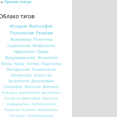
Прочие статьи
Облако тэгов
История
Философия
Психология
Религия
Экономика
Политика
Социология
Мифология
Идеология
Право
Мусульманство
Этнология
Этика
Наука
Логика
Педагогика
Методология
Языкознание
Литература
Искусство
Археология
Демография
География
Экология
Военные
Культура
Дипломатия
Документы
Китайская философия
Биология
Информатика
Антропология
Теология
Эстетика
Математика
Риторика
Мировоззрение