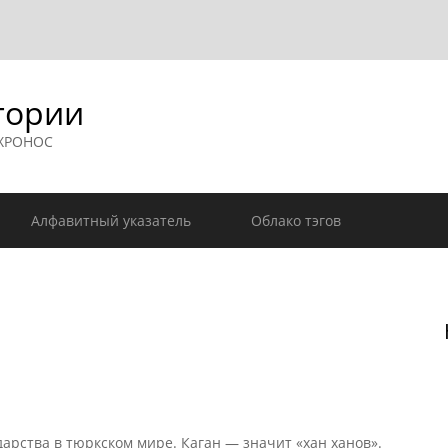
гории
 ХРОНОС
Алфавитный указатель
Облако тэгов
арства в тюркском мире. Каган — значит «хан ханов».