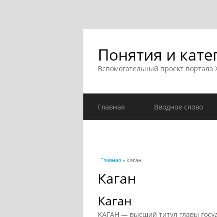
Понятия и кате
Вспомогательный проект портала
Главная
Вводное слово
Вы здесь
Главная
» Каган
Каган
Каган
КАГАН — высший титул главы госуд