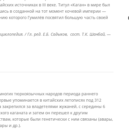
йских источниках в III веке. Титул «Каган» в мире был
вшись в созданной на тот момент кочевой империи —
нию которого Гумилёв посвятил большую часть своей
циклопедия. / Гл. ред. Е.Б. Садыков, сост. Т.К. Шанбай, —
у многих тюркоязычных народов периода раннего
ервые упоминается в китайских летописях под 312
а закрепился за владетелями жужаней, с середины 6
кого каганата и затем он перешел к другим
вам, которые были генетически с ним связаны (авары,
ары и др.).