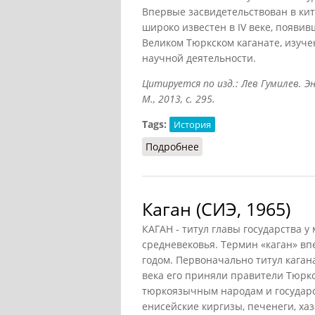
Впервые засвидетельствован в кита
широко известен в IV веке, появи
Великом Тюркском каганате, изуче
научной деятельности.
Цитируется по изд.: Лев Гумилев. Эн
М., 2013, с. 295.
Tags:
История
Подробнее
о Каган
Каган (СИЭ, 1965)
КАГАН - титул главы государства 
средневековья. Термин «каган» вп
годом. Первоначально титул каган
века его приняли правители Тюркс
тюркоязычным народам и государст
енисейские киргизы, печенеги, хаз