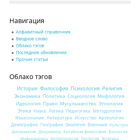
Навигация
Алфавитный справочник
Вводное слово
Облако тэгов
Последние обновления
Прочие статьи
Облако тэгов
История
Философия
Психология
Религия
Экономика
Политика
Социология
Мифология
Идеология
Право
Мусульманство
Этнология
Этика
Наука
Логика
Педагогика
Методология
Языкознание
Литература
Искусство
Археология
Демография
География
Экология
Военные
Культура
Дипломатия
Документы
Китайская философия
Биология
Информатика
Антропология
Теология
Эстетика