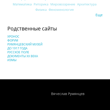
Математика
Риторика
Мировоззрение
Архитектура
Физика
Феноменология
Еще
Родственные сайты
ХРОНОС
ФОРУМ
РУМЯНЦЕВСКИЙ МУЗЕЙ
ДО 1917 ГОДА
РУССКОЕ ПОЛЕ
ДОКУМЕНТЫ XX ВЕКА
ИЗМЫ
Понятия И Категории - Исторический Проект ХРОНОС
WEB-редактор
Вячеслав Румянцев