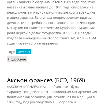
организационно оформившаяся в 1905 году; под этим
названием существовала до 1944 года, опиралась на
реакционные и националистические круги военщины
и аристократии. Выступала непримиримым врагом
демократии и требовала восстановления во Франции
монархии во главе с потомками Бурбонов и усиления
роли церкви в делах государства. В 1899-1907 годы
издавала еженедельник "Action française", в 1908-1944
годы - газету того же названия.
Tags:
История
Подробнее
о Аксьон франсез (СИЭ, 1961)
Аксьон франсез (БСЭ, 1969)
«АКСЬОН ФРАНСЕЗ» ("Action francaise", букв.-
"Французское действие"), реакционная монархическая
политическая организация, возникшая во Франции в
1899 году под руководством Ш. Морраса и