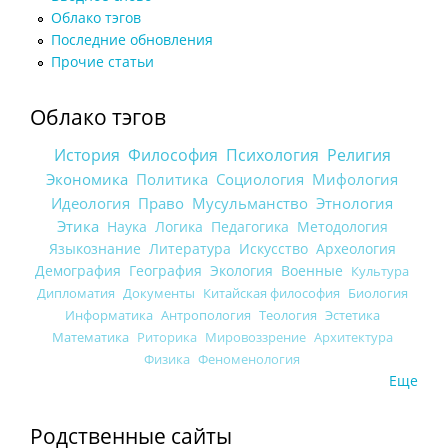
Облако тэгов
Последние обновления
Прочие статьи
Облако тэгов
История
Философия
Психология
Религия
Экономика
Политика
Социология
Мифология
Идеология
Право
Мусульманство
Этнология
Этика
Наука
Логика
Педагогика
Методология
Языкознание
Литература
Искусство
Археология
Демография
География
Экология
Военные
Культура
Дипломатия
Документы
Китайская философия
Биология
Информатика
Антропология
Теология
Эстетика
Математика
Риторика
Мировоззрение
Архитектура
Физика
Феноменология
Еще
Родственные сайты