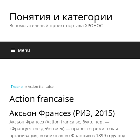
Понятия и категории
Вспомогательный проект портала ХРОНОС
Menu
Вы здесь
Главная
» Action francaise
Action francaise
Аксьон Франсез (РИЭ, 2015)
Аксьон Франсез (Action française, букв. пер. —
«Французское действие») — правоэкстремистская
организация, возникшая во Франции в 1899 году под