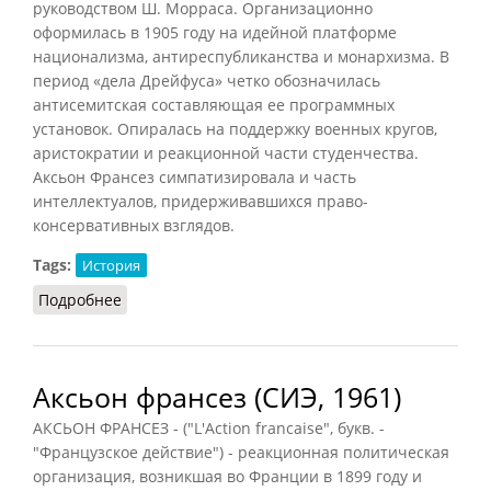
руководством Ш. Морраса. Организационно
оформилась в 1905 году на идейной платформе
национализма, антиреспубликанства и монархизма. В
период «дела Дрейфуса» четко обозначилась
антисемитская составляющая ее программных
установок. Опиралась на поддержку военных кругов,
аристократии и реакционной части студенчества.
Аксьон Франсез симпатизировала и часть
интеллектуалов, придерживавшихся право-
консервативных взглядов.
Tags:
История
Подробнее
о Аксьон Франсез (РИЭ, 2015)
Аксьон франсез (СИЭ, 1961)
АКСЬОН ФРАНСЕЗ - ("L'Action francaise", букв. -
"Французское действие") - реакционная политическая
организация, возникшая во Франции в 1899 году и