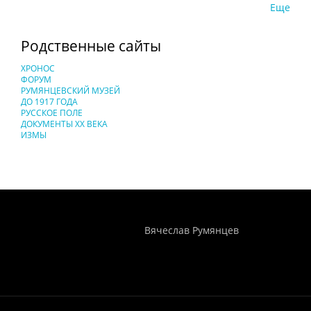
Еще
Родственные сайты
ХРОНОС
ФОРУМ
РУМЯНЦЕВСКИЙ МУЗЕЙ
ДО 1917 ГОДА
РУССКОЕ ПОЛЕ
ДОКУМЕНТЫ XX ВЕКА
ИЗМЫ
Понятия И Категории - Исторический Проект ХРОНОС
WEB-редактор
Вячеслав Румянцев