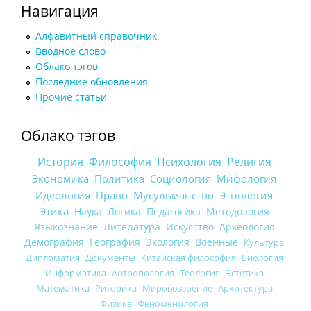
Навигация
Алфавитный справочник
Вводное слово
Облако тэгов
Последние обновления
Прочие статьи
Облако тэгов
История
Философия
Психология
Религия
Экономика
Политика
Социология
Мифология
Идеология
Право
Мусульманство
Этнология
Этика
Наука
Логика
Педагогика
Методология
Языкознание
Литература
Искусство
Археология
Демография
География
Экология
Военные
Культура
Дипломатия
Документы
Китайская философия
Биология
Информатика
Антропология
Теология
Эстетика
Математика
Риторика
Мировоззрение
Архитектура
Физика
Феноменология