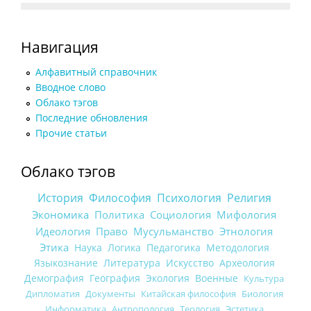
Навигация
Алфавитный справочник
Вводное слово
Облако тэгов
Последние обновления
Прочие статьи
Облако тэгов
История
Философия
Психология
Религия
Экономика
Политика
Социология
Мифология
Идеология
Право
Мусульманство
Этнология
Этика
Наука
Логика
Педагогика
Методология
Языкознание
Литература
Искусство
Археология
Демография
География
Экология
Военные
Культура
Дипломатия
Документы
Китайская философия
Биология
Информатика
Антропология
Теология
Эстетика