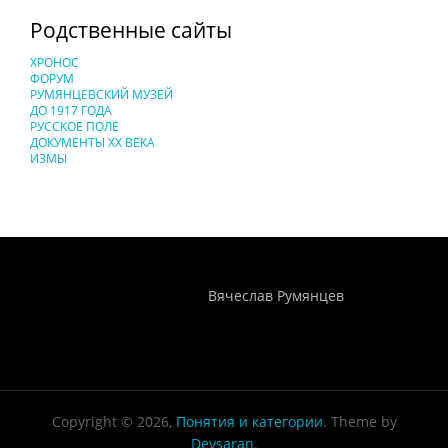
Родственные сайты
ХРОНОС
ФОРУМ
РУМЯНЦЕВСКИЙ МУЗЕЙ
ДО 1917 ГОДА
РУССКОЕ ПОЛЕ
ДОКУМЕНТЫ XX ВЕКА
ИЗМЫ
Понятия И Категории - Исторический Проект ХРОНОС
WEB-редактор
Вячеслав Румянцев
Copyright © 2026,
Понятия и категории
. Theme by
Devsaran
.