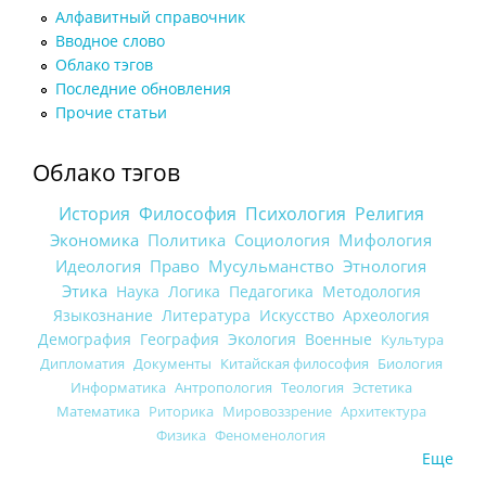
Алфавитный справочник
Вводное слово
Облако тэгов
Последние обновления
Прочие статьи
Облако тэгов
История
Философия
Психология
Религия
Экономика
Политика
Социология
Мифология
Идеология
Право
Мусульманство
Этнология
Этика
Наука
Логика
Педагогика
Методология
Языкознание
Литература
Искусство
Археология
Демография
География
Экология
Военные
Культура
Дипломатия
Документы
Китайская философия
Биология
Информатика
Антропология
Теология
Эстетика
Математика
Риторика
Мировоззрение
Архитектура
Физика
Феноменология
Еще