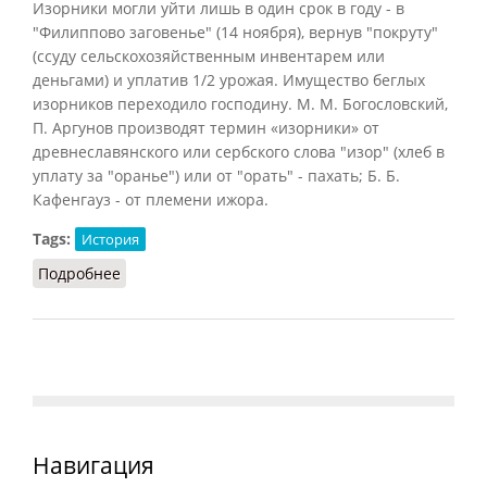
Изорники могли уйти лишь в один срок в году - в
"Филиппово заговенье" (14 ноября), вернув "покруту"
(ссуду сельскохозяйственным инвентарем или
деньгами) и уплатив 1/2 урожая. Имущество беглых
изорников переходило господину. M. M. Богословский,
П. Аргунов производят термин «изорники» от
древнеславянского или сербского слова "изор" (хлеб в
уплату за "оранье") или от "орать" - пахать; Б. Б.
Кафенгауз - от племени ижора.
Tags:
История
Подробнее
о Изорники
Навигация