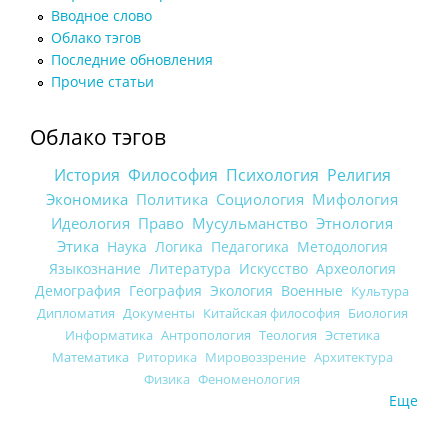
Вводное слово
Облако тэгов
Последние обновления
Прочие статьи
Облако тэгов
История
Философия
Психология
Религия
Экономика
Политика
Социология
Мифология
Идеология
Право
Мусульманство
Этнология
Этика
Наука
Логика
Педагогика
Методология
Языкознание
Литература
Искусство
Археология
Демография
География
Экология
Военные
Культура
Дипломатия
Документы
Китайская философия
Биология
Информатика
Антропология
Теология
Эстетика
Математика
Риторика
Мировоззрение
Архитектура
Физика
Феноменология
Еще