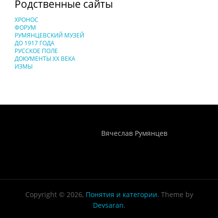
Родственные сайты
ХРОНОС
ФОРУМ
РУМЯНЦЕВСКИЙ МУЗЕЙ
ДО 1917 ГОДА
РУССКОЕ ПОЛЕ
ДОКУМЕНТЫ XX ВЕКА
ИЗМЫ
Понятия И Категории - Исторический Проект ХРОНОС
WEB-редактор
Вячеслав Румянцев
Copyright © 2026,
Понятия и категории
. Theme by
Devsaran
.