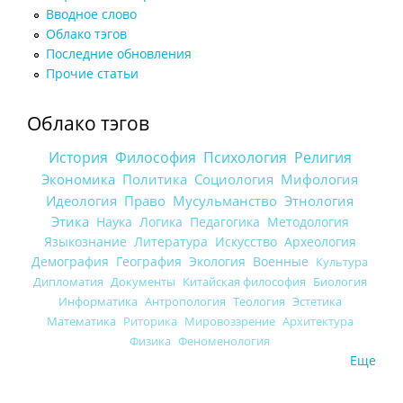
Вводное слово
Облако тэгов
Последние обновления
Прочие статьи
Облако тэгов
История
Философия
Психология
Религия
Экономика
Политика
Социология
Мифология
Идеология
Право
Мусульманство
Этнология
Этика
Наука
Логика
Педагогика
Методология
Языкознание
Литература
Искусство
Археология
Демография
География
Экология
Военные
Культура
Дипломатия
Документы
Китайская философия
Биология
Информатика
Антропология
Теология
Эстетика
Математика
Риторика
Мировоззрение
Архитектура
Физика
Феноменология
Еще