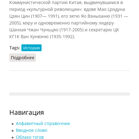
Коммунистической партии Китая, выдвинувшимся в
период «культурной революции»: вдове Мао Цзэдуна
Цзян Цин (1907— 1991), его зятю Яо Вэныоаню (1931 —
2005), мэру и одновременно партийному лидеру
Шанхая Чжан Чуньцяо (1917-2005) и секретарю ЦК
КГ1К Ван Хунвэню (1935-1992).
Tags:
История
Подробнее
о Банда четырех
Навигация
Алфавитный справочник
Вводное слово
Облако тэгов