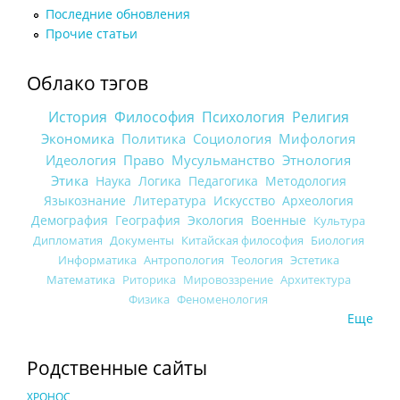
Последние обновления
Прочие статьи
Облако тэгов
История
Философия
Психология
Религия
Экономика
Политика
Социология
Мифология
Идеология
Право
Мусульманство
Этнология
Этика
Наука
Логика
Педагогика
Методология
Языкознание
Литература
Искусство
Археология
Демография
География
Экология
Военные
Культура
Дипломатия
Документы
Китайская философия
Биология
Информатика
Антропология
Теология
Эстетика
Математика
Риторика
Мировоззрение
Архитектура
Физика
Феноменология
Еще
Родственные сайты
ХРОНОС