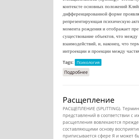
контексте основных положений Кляйн
дифференцированной форме проявляе
репрезентирующая психическую акти
момента рождения и отображает пре
существование объектов, что между 
взаимодействий, и, наконец, что те
интроекции и проекции между частям
Tags:
Психология
Подробнее
о Расщепление
Расщепление
РАСЩЕПЛЕНИЕ (SPLITTING). Терми
представлений в соответствии с 
расщепления вовлекаются прежде 
составляющими основу восприятия 
приписывается сфере Я и может б