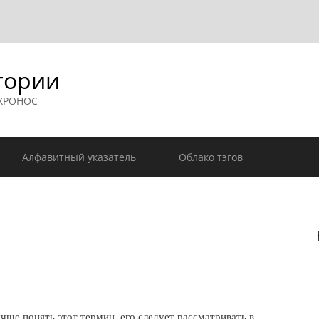
гории
 ХРОНОС
Алфавитный указатель
Облако тэгов
ше понять этот термин, его следует рассматривать в