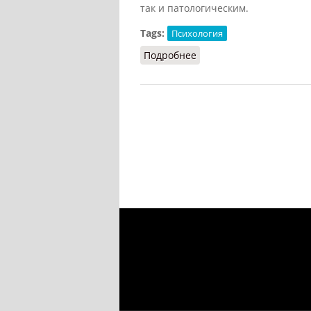
так и патологическим.
Tags:
Психология
Подробнее
о Расщепление