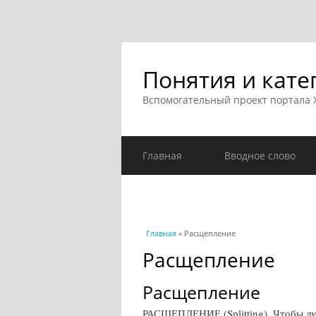
Понятия и кате
Вспомогательный проект портала
Главная
Вводное слово
Вы здесь
Главная
» Расщепление
Расщепление
Расщепление
РАСЩЕПЛЕНИЕ (Splitting). Чтобы луч