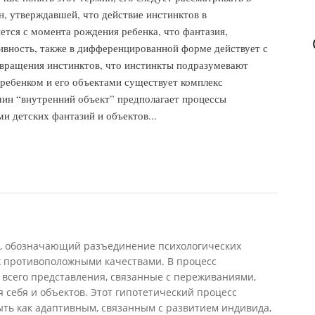
, утверждавшей, что действие инстинктов в
тся с момента рождения ребенка, что фантазия,
вность, также в дифференцированной форме действует с
вращения инстинктов, что инстинкты подразумевают
ребенком и его объектами существует комплекс
рмин “внутренний объект” предполагает процессы
и детских фантазий и объектов...
н, обозначающий разъединение психологических
их противоположными качествами. В процесс
всего представления, связанные с переживаниями,
себя и объектов. Этот гипотетический процесс
ыть как адаптивным, связанным с развитием индивида,