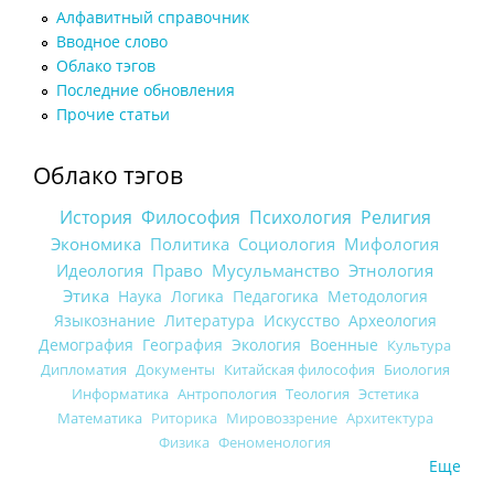
Алфавитный справочник
Вводное слово
Облако тэгов
Последние обновления
Прочие статьи
Облако тэгов
История
Философия
Психология
Религия
Экономика
Политика
Социология
Мифология
Идеология
Право
Мусульманство
Этнология
Этика
Наука
Логика
Педагогика
Методология
Языкознание
Литература
Искусство
Археология
Демография
География
Экология
Военные
Культура
Дипломатия
Документы
Китайская философия
Биология
Информатика
Антропология
Теология
Эстетика
Математика
Риторика
Мировоззрение
Архитектура
Физика
Феноменология
Еще