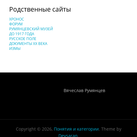
Родственные сайты
ХРОНОС
ФОРУМ
РУМЯНЦЕВСКИЙ МУЗЕЙ
ДО 1917 ГОДА
РУССКОЕ ПОЛЕ
ДОКУМЕНТЫ XX ВЕКА
ИЗМЫ
Понятия И Категории - Исторический Проект ХРОНОС
WEB-редактор
Вячеслав Румянцев
Copyright © 2026,
Понятия и категории
. Theme by
Devsaran
.