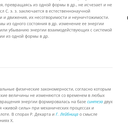
я, превращаясь из одной формы в др., не исчезает и не
л С. э. з. заключается в естественнонаучной
и и движения, их несотворимости и неуничтожимости.
ы из одного состояния в др. изменение ее энергии
ю или убыванию энергии взаимодействующих с системой
ии из одной формы в др.
закон
льные физические закономерности, согласно которым
еские величины не изменяются со временем в любых
евращения энергии формировалась на базе
синтеза
двух
я «живой силы» при механических процессах и
лоте. В спорах Р. Декарта и
Г. Лейбница
о смысле
ниях X.