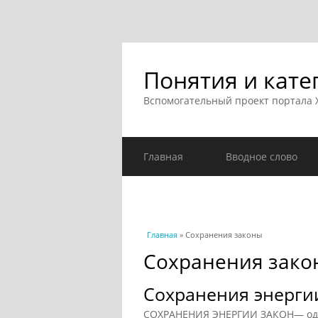
Понятия и кате
Вспомогательный проект портала
Главная
Вводное слово
Вы здесь
Главная
» Сохранения законы
Сохранения зако
Сохранения энерги
СОХРАНЕНИЯ ЭНЕРГИИ ЗАКОН— один