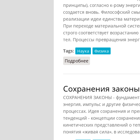
принципы), согласно к-рому энерги
создается вновь. Философский смыс
реализации идеи единства матери
При переходе материальной систем
строго соответствует возрастани
тел. Процессы превращения энерг
Tags:
Наука
Физика
Подробнее
о Сохранения энергии 
Сохранения законы
СОХРАНЕНИЯ ЗАКОНЫ - фундамента
энергия, импульс и другие физич
процессах. Идея сохранения и пр
тенденций - концепции сохранени
кинетических представлений о теп
понятия «живая сила», в исследова