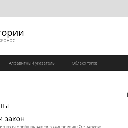
гории
 ХРОНОС
Алфавитный указатель
Облако тэгов
ны
и закон
 из важнейших законов сохранения (Сохранения