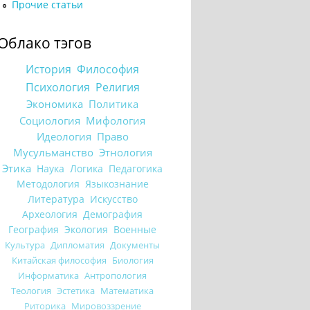
Прочие статьи
Облако тэгов
История
Философия
Психология
Религия
Экономика
Политика
Социология
Мифология
Идеология
Право
Мусульманство
Этнология
Этика
Наука
Логика
Педагогика
Методология
Языкознание
Литература
Искусство
Археология
Демография
География
Экология
Военные
Культура
Дипломатия
Документы
Китайская философия
Биология
Информатика
Антропология
Теология
Эстетика
Математика
Риторика
Мировоззрение