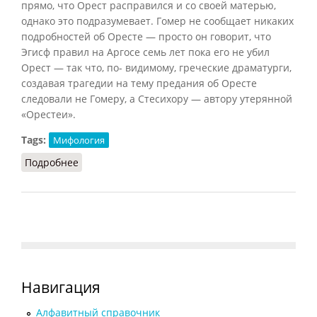
прямо, что Орест расправился и со своей матерью,
однако это подразумевает. Гомер не сообщает никаких
подробностей об Оресте — просто он говорит, что
Эгисф правил на Аргосе семь лет пока его не убил
Орест — так что, по- видимому, греческие драматурги,
создавая трагедии на тему предания об Оресте
следовали не Гомеру, а Стесихору — автору утерянной
«Орестеи».
Tags:
Мифология
Подробнее
о Орест
Навигация
Алфавитный справочник