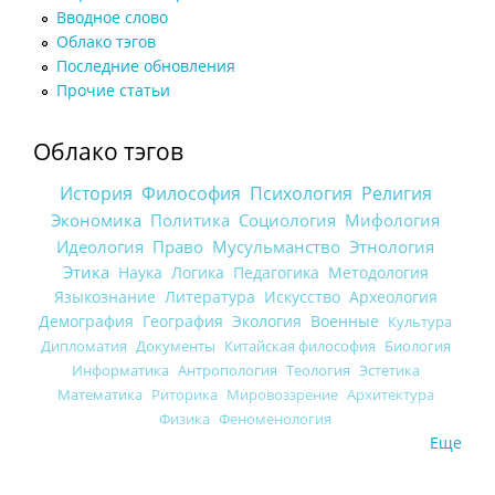
Вводное слово
Облако тэгов
Последние обновления
Прочие статьи
Облако тэгов
История
Философия
Психология
Религия
Экономика
Политика
Социология
Мифология
Идеология
Право
Мусульманство
Этнология
Этика
Наука
Логика
Педагогика
Методология
Языкознание
Литература
Искусство
Археология
Демография
География
Экология
Военные
Культура
Дипломатия
Документы
Китайская философия
Биология
Информатика
Антропология
Теология
Эстетика
Математика
Риторика
Мировоззрение
Архитектура
Физика
Феноменология
Еще