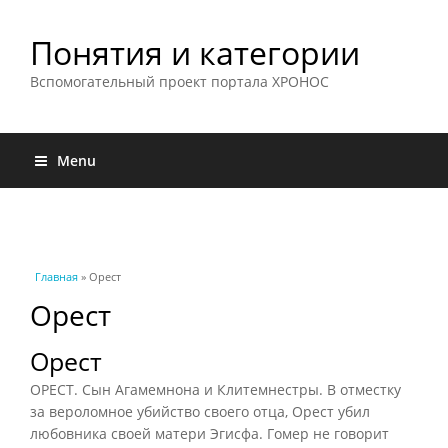
Понятия и категории
Вспомогательный проект портала ХРОНОС
Menu
Вы здесь
Главная
» Орест
Орест
Орест
ОРЕСТ. Сын Агамемнона и Клитемнестры. В отместку
за вероломное убийство своего отца, Орест убил
любовника своей матери Эгисфа. Гомер не говорит