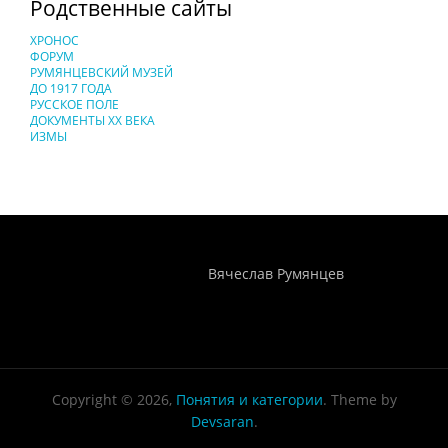
Родственные сайты
ХРОНОС
ФОРУМ
РУМЯНЦЕВСКИЙ МУЗЕЙ
ДО 1917 ГОДА
РУССКОЕ ПОЛЕ
ДОКУМЕНТЫ XX ВЕКА
ИЗМЫ
Понятия И Категории - Исторический Проект ХРОНОС
WEB-редактор
Вячеслав Румянцев
Copyright © 2026,
Понятия и категории
. Theme by
Devsaran
.