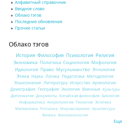
Алфавитный справочник
Вводное слово
Облако тэгов
Последние обновления
Прочие статьи
Облако тэгов
История
Философия
Психология
Религия
Экономика
Политика
Социология
Мифология
Идеология
Право
Мусульманство
Этнология
Этика
Наука
Логика
Педагогика
Методология
Языкознание
Литература
Искусство
Археология
Демография
География
Экология
Военные
Культура
Дипломатия
Документы
Китайская философия
Биология
Информатика
Антропология
Теология
Эстетика
Математика
Риторика
Мировоззрение
Архитектура
Физика
Феноменология
Еще