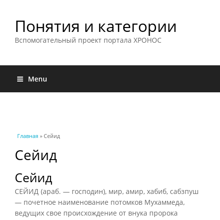
Понятия и категории
Вспомогательный проект портала ХРОНОС
Menu
Вы здесь
Главная
» Сейид
Сейид
Сейид
СЕЙИД (араб. — господин), мир, амир, хабиб, сабзпуш
— почетное наименование потомков Мухаммеда,
ведущих свое происхождение от внука пророка