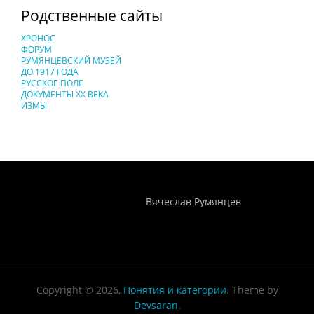
Родственные сайты
ХРОНОС
ФОРУМ
РУМЯНЦЕВСКИЙ МУЗЕЙ
ДО 1917 ГОДА
РУССКОЕ ПОЛЕ
ДОКУМЕНТЫ XX ВЕКА
ИЗМЫ
Понятия И Категории - Исторический Проект ХРОНОС
WEB-редактор
Вячеслав Румянцев
Copyright © 2026,
Понятия и категории
. Theme by
Devsaran
.