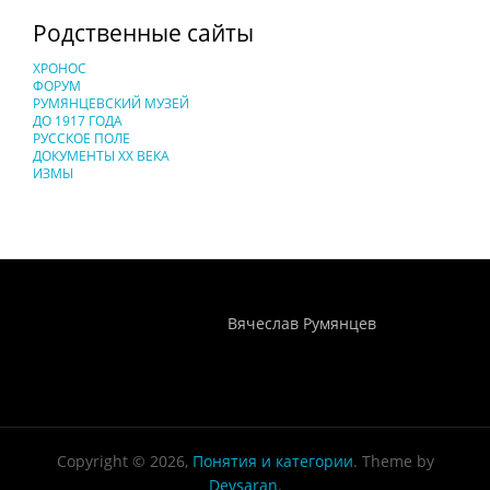
Родственные сайты
ХРОНОС
ФОРУМ
РУМЯНЦЕВСКИЙ МУЗЕЙ
ДО 1917 ГОДА
РУССКОЕ ПОЛЕ
ДОКУМЕНТЫ XX ВЕКА
ИЗМЫ
Понятия И Категории - Исторический Проект ХРОНОС
WEB-редактор
Вячеслав Румянцев
Copyright © 2026,
Понятия и категории
. Theme by
Devsaran
.