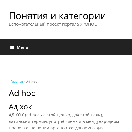
Понятия и категории
Вспомогательный проект портала ХРОНОС
Menu
Вы здесь
Главная
» Ad hoc
Ad hoc
Ад хок
АД ХОК (ad hoc - с этой целью, для этой цели),
латинский термин, употребляемый в международном
праве в отношении органов, создаваемых для