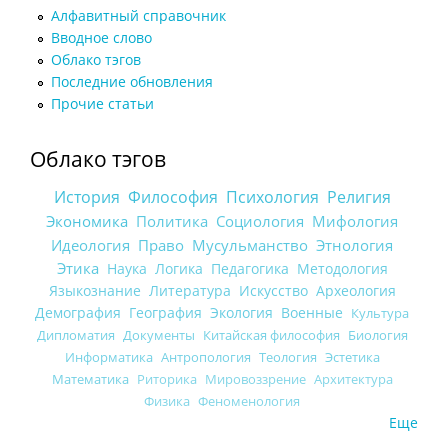
Алфавитный справочник
Вводное слово
Облако тэгов
Последние обновления
Прочие статьи
Облако тэгов
История
Философия
Психология
Религия
Экономика
Политика
Социология
Мифология
Идеология
Право
Мусульманство
Этнология
Этика
Наука
Логика
Педагогика
Методология
Языкознание
Литература
Искусство
Археология
Демография
География
Экология
Военные
Культура
Дипломатия
Документы
Китайская философия
Биология
Информатика
Антропология
Теология
Эстетика
Математика
Риторика
Мировоззрение
Архитектура
Физика
Феноменология
Еще