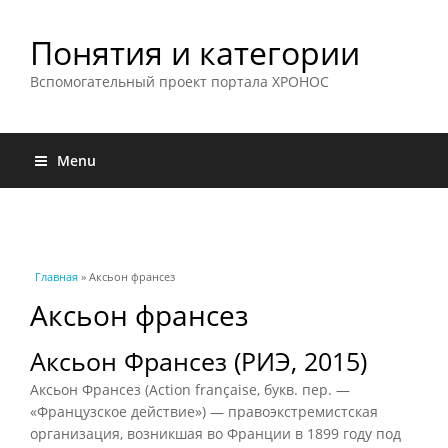
Понятия и категории
Вспомогательный проект портала ХРОНОС
Menu
Вы здесь
Главная
» Аксьон франсез
Аксьон франсез
Аксьон Франсез (РИЭ, 2015)
Аксьон Франсез (Action française, букв. пер. —
«Французское действие») — правоэкстремистская
организация, возникшая во Франции в 1899 году под