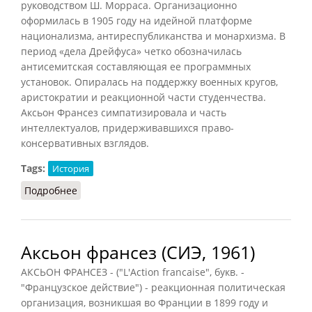
руководством Ш. Морраса. Организационно
оформилась в 1905 году на идейной платформе
национализма, антиреспубликанства и монархизма. В
период «дела Дрейфуса» четко обозначилась
антисемитская составляющая ее программных
установок. Опиралась на поддержку военных кругов,
аристократии и реакционной части студенчества.
Аксьон Франсез симпатизировала и часть
интеллектуалов, придерживавшихся право-
консервативных взглядов.
Tags:
История
Подробнее
о Аксьон Франсез (РИЭ, 2015)
Аксьон франсез (СИЭ, 1961)
АКСЬОН ФРАНСЕЗ - ("L'Action francaise", букв. -
"Французское действие") - реакционная политическая
организация, возникшая во Франции в 1899 году и