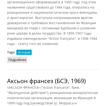
организационно оформившаяся в 1905 году; под этим
названием существовала до 1944 года, опиралась на
реакционные и националистические круги военщины
и аристократии. Выступала непримиримым врагом
демократии и требовала восстановления во Франции
монархии во главе с потомками Бурбонов и усиления
роли церкви в делах государства. В 1899-1907 годы
издавала еженедельник "Action française", в 1908-1944
годы - газету того же названия.
Tags:
История
Подробнее
о Аксьон франсез (СИЭ, 1961)
Аксьон франсез (БСЭ, 1969)
«АКСЬОН ФРАНСЕЗ» ("Action francaise", букв.-
"Французское действие"), реакционная монархическая
политическая организация, возникшая во Франции в
1899 году под руководством Ш. Морраса и