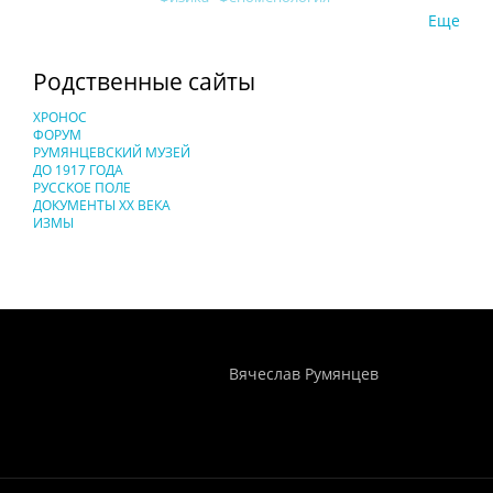
Еще
Родственные сайты
ХРОНОС
ФОРУМ
РУМЯНЦЕВСКИЙ МУЗЕЙ
ДО 1917 ГОДА
РУССКОЕ ПОЛЕ
ДОКУМЕНТЫ XX ВЕКА
ИЗМЫ
Понятия И Категории - Исторический Проект ХРОНОС
WEB-редактор
Вячеслав Румянцев