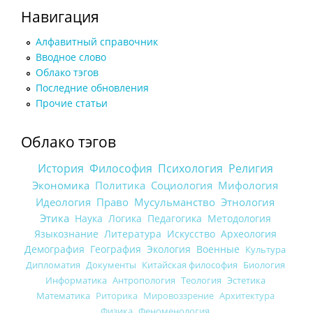
Навигация
Алфавитный справочник
Вводное слово
Облако тэгов
Последние обновления
Прочие статьи
Облако тэгов
История
Философия
Психология
Религия
Экономика
Политика
Социология
Мифология
Идеология
Право
Мусульманство
Этнология
Этика
Наука
Логика
Педагогика
Методология
Языкознание
Литература
Искусство
Археология
Демография
География
Экология
Военные
Культура
Дипломатия
Документы
Китайская философия
Биология
Информатика
Антропология
Теология
Эстетика
Математика
Риторика
Мировоззрение
Архитектура
Физика
Феноменология