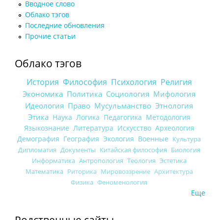
Вводное слово
Облако тэгов
Последние обновления
Прочие статьи
Облако тэгов
История
Философия
Психология
Религия
Экономика
Политика
Социология
Мифология
Идеология
Право
Мусульманство
Этнология
Этика
Наука
Логика
Педагогика
Методология
Языкознание
Литература
Искусство
Археология
Демография
География
Экология
Военные
Культура
Дипломатия
Документы
Китайская философия
Биология
Информатика
Антропология
Теология
Эстетика
Математика
Риторика
Мировоззрение
Архитектура
Физика
Феноменология
Еще
Родственные сайты