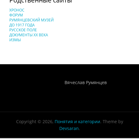
ХРОНОС
ФОРУМ
РУМЯНЦЕВСКИЙ МУЗЕЙ
ДО 1917 ГОДА
РУССКОЕ ПОЛЕ
ДОКУМЕНТЫ XX ВЕКА
ИЗМЫ
Понятия И Категории - Исторический Проект ХРОНОС
WEB-редактор
Вячеслав Румянцев
Copyright © 2026,
Понятия и категории
. Theme by
Devsaran
.