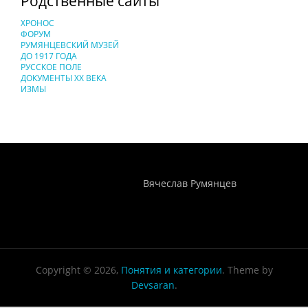
Родственные сайты
ХРОНОС
ФОРУМ
РУМЯНЦЕВСКИЙ МУЗЕЙ
ДО 1917 ГОДА
РУССКОЕ ПОЛЕ
ДОКУМЕНТЫ XX ВЕКА
ИЗМЫ
Понятия И Категории - Исторический Проект ХРОНОС
WEB-редактор
Вячеслав Румянцев
Copyright © 2026,
Понятия и категории
. Theme by
Devsaran
.