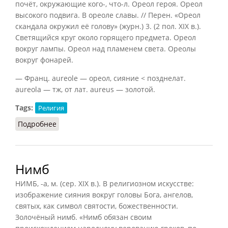
почёт, окружающие кого-, что-л. Ореол героя. Ореол
высокого подвига. В ореоле славы. // Перен. «Ореол
скандала окружил её голову» (журн.) 3. (2 пол. XIX в.).
Светящийся круг около горящего предмета. Ореол
вокруг лампы. Ореол над пламенем света. Ореолы
вокруг фонарей.
— Франц. aureole — ореол, сияние < позднелат.
aureola — тж, от лат. aureus — золотой.
Tags:
Религия
Подробнее
о Ореол
Нимб
НИМБ, -а, м. (сер. XIX в.). В религиозном искусстве:
изображение сияния вокруг головы Бога, ангелов,
святых, как символ святости, божественности.
Золочёный нимб. «Нимб обязан своим