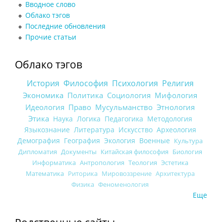
Вводное слово
Облако тэгов
Последние обновления
Прочие статьи
Облако тэгов
История
Философия
Психология
Религия
Экономика
Политика
Социология
Мифология
Идеология
Право
Мусульманство
Этнология
Этика
Наука
Логика
Педагогика
Методология
Языкознание
Литература
Искусство
Археология
Демография
География
Экология
Военные
Культура
Дипломатия
Документы
Китайская философия
Биология
Информатика
Антропология
Теология
Эстетика
Математика
Риторика
Мировоззрение
Архитектура
Физика
Феноменология
Еще