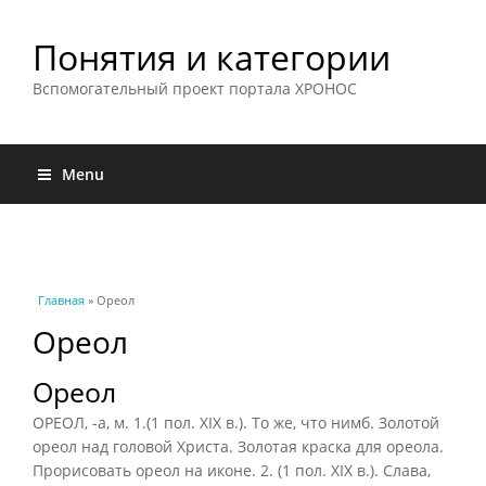
Понятия и категории
Вспомогательный проект портала ХРОНОС
Menu
Вы здесь
Главная
» Ореол
Ореол
Ореол
ОРЕОЛ, -а, м. 1.(1 пол. XIX в.). То же, что нимб. Золотой
ореол над головой Христа. Золотая краска для ореола.
Прорисовать ореол на иконе. 2. (1 пол. XIX в.). Слава,