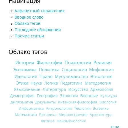
Навигация
Алфавитный справочник
Вводное слово
Облако тэгов
Последние обновления
Прочие статьи
Облако тэгов
История
Философия
Психология
Религия
Экономика
Политика
Социология
Мифология
Идеология
Право
Мусульманство
Этнология
Этика
Наука
Логика
Педагогика
Методология
Языкознание
Литература
Искусство
Археология
Демография
География
Экология
Военные
Культура
Дипломатия
Документы
Китайская философия
Биология
Информатика
Антропология
Теология
Эстетика
Математика
Риторика
Мировоззрение
Архитектура
Физика
Феноменология
Еще