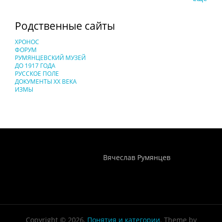
Родственные сайты
ХРОНОС
ФОРУМ
РУМЯНЦЕВСКИЙ МУЗЕЙ
ДО 1917 ГОДА
РУССКОЕ ПОЛЕ
ДОКУМЕНТЫ XX ВЕКА
ИЗМЫ
Понятия И Категории - Исторический Проект ХРОНОС
WEB-редактор
Вячеслав Румянцев
Copyright © 2026,
Понятия и категории
. Theme by