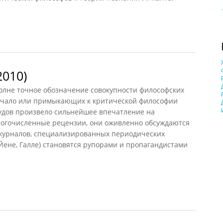
анство
2010)
лне точное обозначение совокупности философских
начало или примыкающих к критической философии
рудов произвело сильнейшее впечатление на
ногочисленные рецензии, они оживленно обсуждаются
 журналов, специализированных периодических
 Йене, Галле) становятся рупорами и пропагандистами
10)