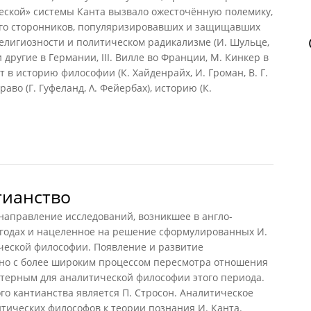
еской» системы Канта вызвало ожесточённую полемику,
 его сторонников, популяризировавших и защищавших
елигиозности и политическом радикализме (И. Шульце,
 другие в Германии, III. Вилле во Франции, М. Кинкер в
 в историю философии (К. Хайденрайх, И. Громан, В. Г.
аво (Г. Гуфеланд, Λ. Фейербах), историю (К.
, 1983)
тианство
правление исследований, возникшее в англо-
 годах и нацеленное на решение сформулированных И.
ческой философии. Появление и развитие
ано с более широким процессом пересмотра отношения
ктерным для аналитической философии этого периода.
о кантианства является П. Стросон. Аналитическое
итических философов к теории познания И. Канта.