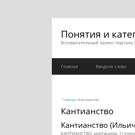
Понятия и кате
Вспомогательный проект портала
Главная
Вводное слово
Вы здесь
Главная
» Кантианство
Кантианство
Кантианство (Ильич
КАНТИАНСТВО, критицизм, 1) учен