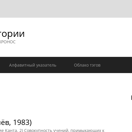
гории
 ХРОНОС
Алфавитный указатель
Облако тэгов
ёв, 1983)
ие Канта. 2) Совокупность учений, примыкающих к