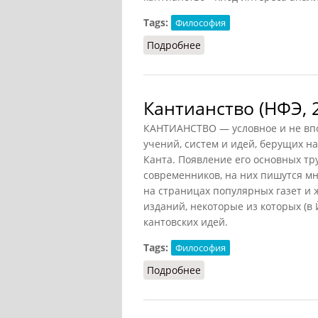
Tags:
Философия
Подробнее
о Аналитическое канти
Кантианство (НФЭ, 
КАНТИАНСТВО — условное и не впо
учений, систем и идей, берущих 
Канта. Появление его основных т
современников, на них пишутся м
на страницах популярных газет и
изданий, некоторые из которых (в
кантовских идей.
Tags:
Философия
Подробнее
о Кантианство (НФЭ, 20