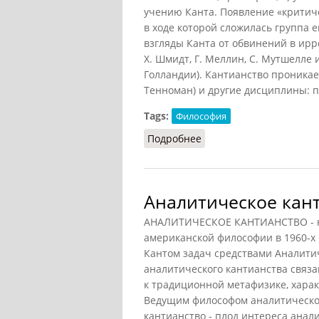
учению Канта. Появление «критич
в ходе которой сложилась группа
взгляды Канта от обвинений в ирр
X. Шмидт, Г. Меллин, С. Мутшелле и
Голландии). Кантианство проникает
Тенноман) и другие дисциплины: пр
Tags:
Философия
Подробнее
о Кантианство (Ильичёв
Аналитическое кан
АНАЛИТИЧЕСКОЕ КАНТИАНСТВО - на
американской философии в 1960-х
Кантом задач средствами Аналити
аналитического кантианства связ
к традиционной метафизике, хара
Ведущим философом аналитическог
кантианство - плод интереса анал