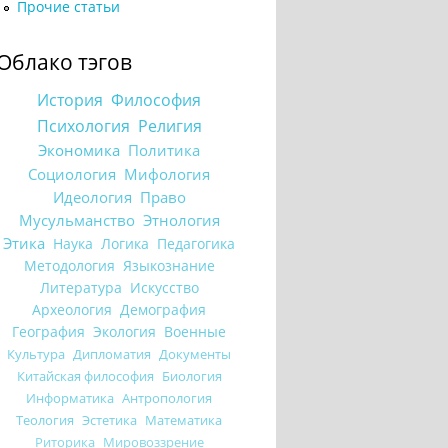
Прочие статьи
Облако тэгов
История
Философия
Психология
Религия
Экономика
Политика
Социология
Мифология
Идеология
Право
Мусульманство
Этнология
Этика
Наука
Логика
Педагогика
Методология
Языкознание
Литература
Искусство
Археология
Демография
География
Экология
Военные
Культура
Дипломатия
Документы
Китайская философия
Биология
Информатика
Антропология
Теология
Эстетика
Математика
Риторика
Мировоззрение