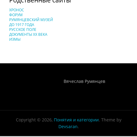
ХРОНОС
ФОРУМ
РУМЯНЦЕВСКИЙ МУЗЕЙ
ДО 1917 ГОДА
РУССКОЕ ПОЛЕ
ДОКУМЕНТЫ XX ВЕКА
ИЗМЫ
Понятия И Категории - Исторический Проект ХРОНОС
WEB-редактор
Вячеслав Румянцев
Copyright © 2026,
Понятия и категории
. Theme by
Devsaran
.