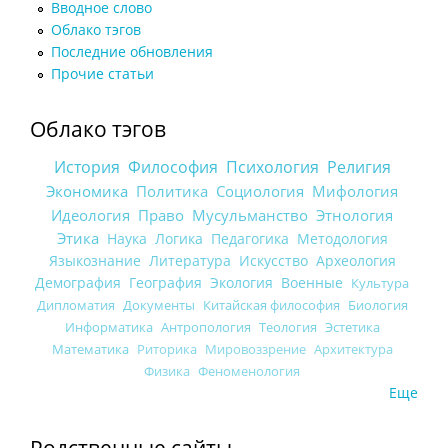
Вводное слово
Облако тэгов
Последние обновления
Прочие статьи
Облако тэгов
История
Философия
Психология
Религия
Экономика
Политика
Социология
Мифология
Идеология
Право
Мусульманство
Этнология
Этика
Наука
Логика
Педагогика
Методология
Языкознание
Литература
Искусство
Археология
Демография
География
Экология
Военные
Культура
Дипломатия
Документы
Китайская философия
Биология
Информатика
Антропология
Теология
Эстетика
Математика
Риторика
Мировоззрение
Архитектура
Физика
Феноменология
Еще
Родственные сайты