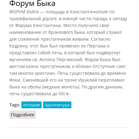
Форум Быка
ФОРУМ БЫКА — площадь в Константинополе по
триумфальной дороге, в южной части города, к западу
от Форума Константина. Место получило свое
наименование от бронзового быка, который служил
для сожжения преступников живьем. Согласно
Кедрину, этот бык был привезен из Пергама и
представлял собой печь, в которой был подвергнут
мучениям св. Антипа Пергамский. Форум Быка был
местом казни преступников, и Юлиан Отступник сжег
там многих христиан. Печь существовала до времени
Фоки. Сменивший его на троне Ираклий переплавил
быка на оболы (медные монеты). По другим данным,
печь существовала до VIII в.
Tags:
История
Архитектура
Подробнее
о Форум Быка