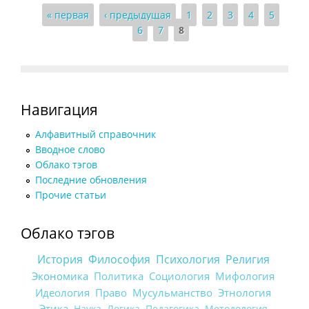
Страницы
« первая
‹ предыдущая
1
2
3
4
5
6
7
8
Навигация
Алфавитный справочник
Вводное слово
Облако тэгов
Последние обновления
Прочие статьи
Облако тэгов
История
Философия
Психология
Религия
Экономика
Политика
Социология
Мифология
Идеология
Право
Мусульманство
Этнология
Этика
Наука
Логика
Педагогика
Методология