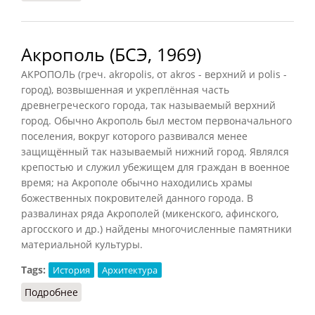
Акрополь (БСЭ, 1969)
АКРОПОЛЬ (греч. akropolis, от akros - верхний и polis -
город), возвышенная и укреплённая часть
древнегреческого города, так называемый верхний
город. Обычно Акрополь был местом первоначального
поселения, вокруг которого развивался менее
защищённый так называемый нижний город. Являлся
крепостью и служил убежищем для граждан в военное
время; на Акрополе обычно находились храмы
божественных покровителей данного города. В
развалинах ряда Акрополей (микенского, афинского,
аргосского и др.) найдены многочисленные памятники
материальной культуры.
Tags:
История
Архитектура
Подробнее
о Акрополь (БСЭ, 1969)