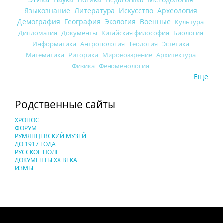
Языкознание
Литература
Искусство
Археология
Демография
География
Экология
Военные
Культура
Дипломатия
Документы
Китайская философия
Биология
Информатика
Антропология
Теология
Эстетика
Математика
Риторика
Мировоззрение
Архитектура
Физика
Феноменология
Еще
Родственные сайты
ХРОНОС
ФОРУМ
РУМЯНЦЕВСКИЙ МУЗЕЙ
ДО 1917 ГОДА
РУССКОЕ ПОЛЕ
ДОКУМЕНТЫ XX ВЕКА
ИЗМЫ