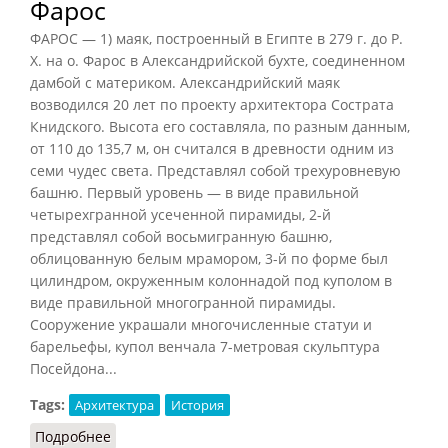
Фарос
ФАРОС — 1) маяк, построенный в Египте в 279 г. до P.
X. на о. Фарос в Александрийской бухте, соединенном
дамбой с материком. Александрийский маяк
возводился 20 лет по проекту архитектора Сострата
Книдского. Высота его составляла, по разным данным,
от 110 до 135,7 м, он считался в древности одним из
семи чудес света. Представлял собой трехуровневую
башню. Первый уровень — в виде правильной
четырехгранной усеченной пирамиды, 2-й
представлял собой восьмигранную башню,
облицованную белым мрамором, 3-й по форме был
цилиндром, окруженным колоннадой под куполом в
виде правильной многогранной пирамиды.
Сооружение украшали многочисленные статуи и
барельефы, купол венчала 7-метровая скульптура
Посейдона...
Tags:
Архитектура
История
Подробнее
о Фарос