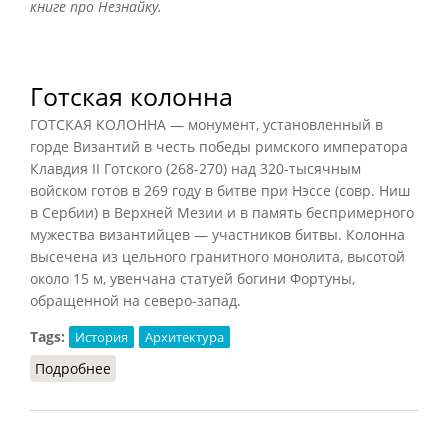
книге про Незнайку.
Готская колонна
ГОТСКАЯ КОЛОННА — монумент, установленный в
горде Византий в честь победы римского императора
Клавдия II Готского (268-270) над 320-тысячным
войском готов в 269 году в битве при Нэссе (совр. Ниш
в Сербии) в Верхней Мезии и в память беспримерного
мужества византийцев — участников битвы. Колонна
высечена из цельного гранитного монолита, высотой
около 15 м, увенчана статуей богини Фортуны,
обращенной на северо-запад.
Tags:
История
Архитектура
Подробнее
о Готская колонна