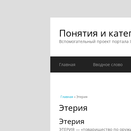
Понятия и кате
Вспомогательный проект портала
Главная
Вводное слово
Вы здесь
Главная
» Этерия
Этерия
Этерия
ЭТЕРИЯ — «товарищество по оружи