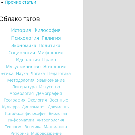
Прочие статьи
Облако тэгов
История
Философия
Психология
Религия
Экономика
Политика
Социология
Мифология
Идеология
Право
Мусульманство
Этнология
Этика
Наука
Логика
Педагогика
Методология
Языкознание
Литература
Искусство
Археология
Демография
География
Экология
Военные
Культура
Дипломатия
Документы
Китайская философия
Биология
Информатика
Антропология
Теология
Эстетика
Математика
Риторика
Мировоззрение