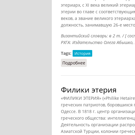
этериарх, с XI века великий этери
этерии во главе с соответствующи
веков, а звание великого этериа
должность, занимавшую 26-е место
Византийский словарь: в 2 т. / [ со
РХГА: Издательство Олега Абышко, 20
Tags:
История
Подробнее
о Этерия
Филики этерия
«ФИЛИКИ ЭТЕРИЯ» («Philike Hetair
греческих патриотов, боровшихся 
Одессе. В 1818 г. центр организа
греческого общества: интеллиген
Деятельность организации распро
Азиатской Турции, колонии греческ