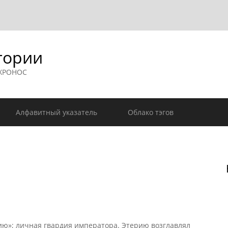
гории
 ХРОНОС
Алфавитный указатель
Облако тэгов
ю»; личная гвардия императора. Этерию возглавлял