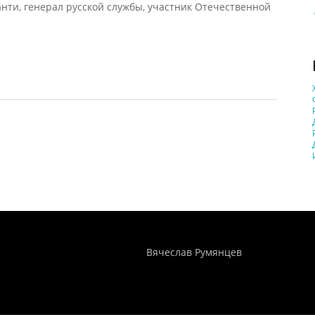
анти, генерал русской службы, участник Отечественной
Понятия И Категории - Исторический Проект ХРОНОС
WEB-редактор
Вячеслав Румянцев