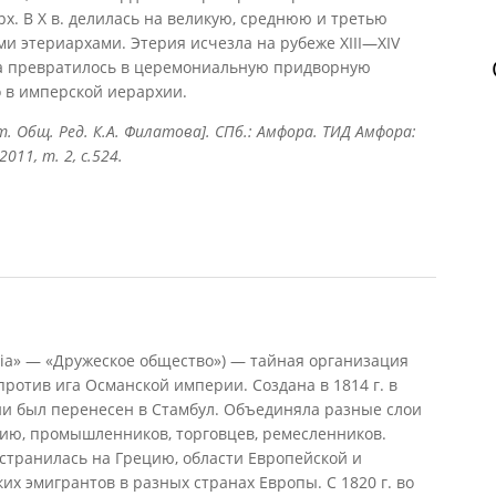
арх. В X в. делилась на великую, среднюю и третью
ми этериархами. Этерия исчезла на рубеже XIII—XIV
рха превратилось в церемониальную придворную
 в имперской иерархии.
ст. Общ. Ред. К.А. Филатова]. СПб.: Амфора. ТИД Амфора:
11, т. 2, с.524.
eia» — «Дружеское общество») — тайная организация
против ига Османской империи. Создана в 1814 г. в
ции был перенесен в Стамбул. Объединяла разные слои
цию, промышленников, торговцев, ремесленников.
странилась на Грецию, области Европейской и
их эмигрантов в разных странах Европы. С 1820 г. во