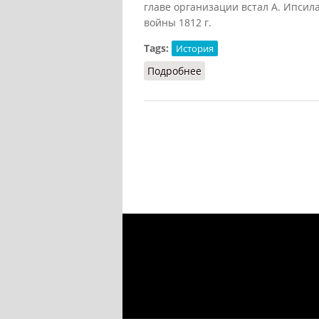
главе организации встал А. Ипсил
войны 1812 г.
Tags:
История
Подробнее
о Филики этерия