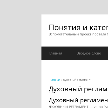
Понятия и кате
Вспомогательный проект портала
Главная
Вводное слово
Вы здесь
Главная
» Духовный регламент
Духовный реглам
Духовный регламен
ДУХОВНЫЙ РЕГЛАМЕНТ — устав Рус