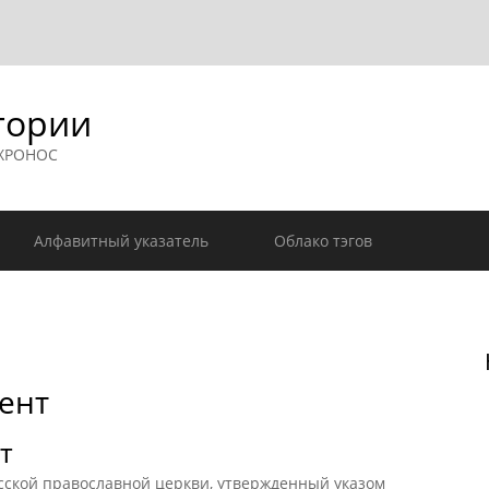
гории
 ХРОНОС
Алфавитный указатель
Облако тэгов
ент
т
ской православной церкви, утвержденный указом