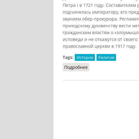
Петра I в 1721 году. Составителе
подчинялась императору, его пре
званием обер-прокурора. Регламе
приходскому духовенству вести ме
гражданским властям о «злоумышле
исповеди и не откажутся от своег
православной церкви в 1917 году.
Tags:
История
Религия
Подробнее
о Духовный регламент