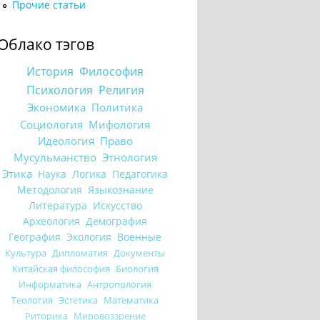
Прочие статьи
Облако тэгов
История
Философия
Психология
Религия
Экономика
Политика
Социология
Мифология
Идеология
Право
Мусульманство
Этнология
Этика
Наука
Логика
Педагогика
Методология
Языкознание
Литература
Искусство
Археология
Демография
География
Экология
Военные
Культура
Дипломатия
Документы
Китайская философия
Биология
Информатика
Антропология
Теология
Эстетика
Математика
Риторика
Мировоззрение