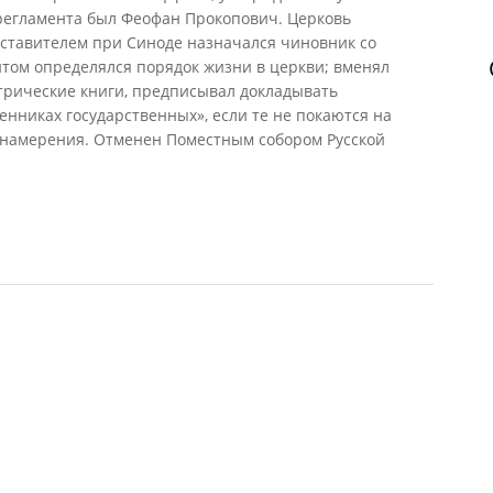
м регламента был Феофан Прокопович. Церковь
дставителем при Синоде назначался чиновник со
нтом определялся порядок жизни в церкви; вменял
трические книги, предписывал докладывать
нниках государственных», если те не покаются на
о намерения. Отменен Поместным собором Русской