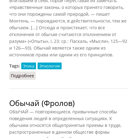
впитываем в себя, порой переставая их замечать.
«Нравственные законы, о которых принято говорить,
что они порождены самой природой, — пишет
Монтень, — порождаются, в действительности, тем же
обычаем. [...] Отсюда и проистекает, что все
отклонения от обычая считаются отклонением от
разума» («Опыты», I, 23; ср.: Паскаль, «Мысли», 125—92
и 126—93). Обычай является также одним из
источников права или одним из его принципов.
Tags:
Этика
Этнология
Подробнее
о Обычай (Конт-Спонвиль)
Обычай (Фролов)
ОБЫЧАЙ — повторяющиеся, привычные способы
поведения людей в определенных ситуациях. К
обычаям относятся общепринятые приемы в труде,
распространенные в данном обществе формы