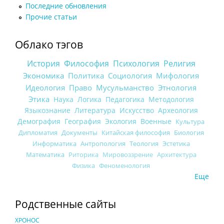
Последние обновления
Прочие статьи
Облако тэгов
История
Философия
Психология
Религия
Экономика
Политика
Социология
Мифология
Идеология
Право
Мусульманство
Этнология
Этика
Наука
Логика
Педагогика
Методология
Языкознание
Литература
Искусство
Археология
Демография
География
Экология
Военные
Культура
Дипломатия
Документы
Китайская философия
Биология
Информатика
Антропология
Теология
Эстетика
Математика
Риторика
Мировоззрение
Архитектура
Физика
Феноменология
Еще
Родственные сайты
ХРОНОС