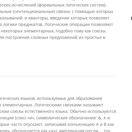
ких исчислений (формальных логических систем);
ьные (сентенциональные) связки, с помощью которых
казываний, и кванторы, введение которых позволяет
о логики предикатов. Логические операции позволяют
некоторых элементарных, подобно тому как союзы,
для построения сложных предложений из простых в
и
ических языков, используемые для образования
з элементарных. Логическими связками называют
олам союзы естественного языка. Обычно используются
юнкция (союз «и», символические обозначения: &, ∧ и
торые часто опускают, записывая конъюнкцию А и В как
ли», обозначается как «∨»), импликация («если..., то»,