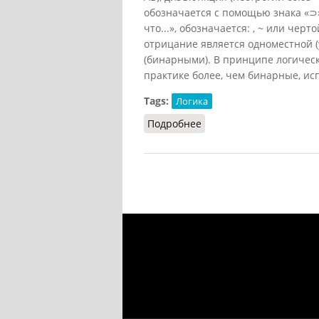
обозначается с помощью знака «⊃»
что...», обозначается: , ~ или ч
отрицание является одноместной (
(бинарными). В принципе логическ
практике более, чем бинарные, исп
Tags:
Логика
Подробнее
о Логические связки