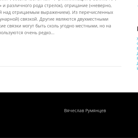
 и различного рода стрелок), отрицание («неверно,
ертой над отрицаемым выражением). Из перечисленных
унарной) связкой. Другие являются двухместными
ие связки могут быть сколь угодно местными, но на
ользуются очень редко...
Понятия И Категории - Исторический Проект ХРОНОС
WEB-редактор
Вячеслав Румянцев