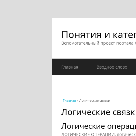
Понятия и кате
Вспомогательный проект портала
Главная
Вводное слово
Вы здесь
Главная
» Логические связки
Логические связк
Логические операц
ЛОГИЧЕСКИЕ ОПЕРАЦИИ, логические