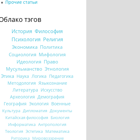
Прочие статьи
Облако тэгов
История
Философия
Психология
Религия
Экономика
Политика
Социология
Мифология
Идеология
Право
Мусульманство
Этнология
Этика
Наука
Логика
Педагогика
Методология
Языкознание
Литература
Искусство
Археология
Демография
География
Экология
Военные
Культура
Дипломатия
Документы
Китайская философия
Биология
Информатика
Антропология
Теология
Эстетика
Математика
Риторика
Мировоззрение