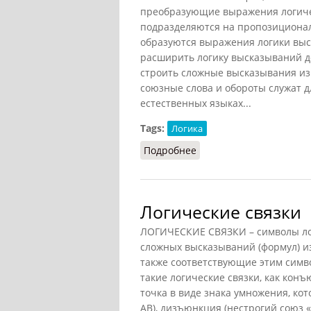
преобразующие выражения логичес
подразделяются на пропозиционал
образуются выражения логики выс
расширить логику высказываний д
строить сложные высказывания из 
союзные слова и обороты служат 
естественных языках...
Tags:
Логика
Подробнее
о Логические операци
Логические связки
ЛОГИЧЕСКИЕ СВЯЗКИ – символы лог
сложных высказываний (формул) и
также соответствующие этим симв
такие логические связки, как конъ
точка в виде знака умножения, ко
AB), дизъюнкция (нестрогий союз «и