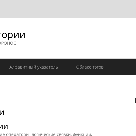
гории
 ХРОНОС
Алфавитный указатель
Облако тэгов
и
ии
 операторы, логические связки, функции,