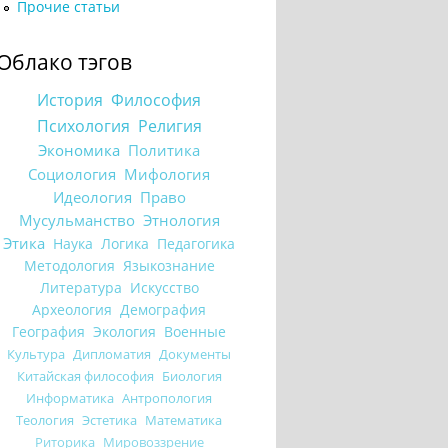
Прочие статьи
Облако тэгов
История
Философия
Психология
Религия
Экономика
Политика
Социология
Мифология
Идеология
Право
Мусульманство
Этнология
Этика
Наука
Логика
Педагогика
Методология
Языкознание
Литература
Искусство
Археология
Демография
География
Экология
Военные
Культура
Дипломатия
Документы
Китайская философия
Биология
Информатика
Антропология
Теология
Эстетика
Математика
Риторика
Мировоззрение