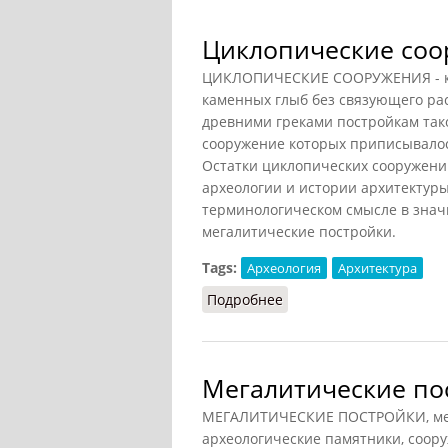
Циклопические соо
ЦИКЛОПИЧЕСКИЕ СООРУЖЕНИЯ - кик
каменных глыб без связующего раст
древними греками постройкам так
сооружение которых приписывалос
Остатки циклопических сооружени
археологии и истории архитектур
терминологическом смысле в знач
мегалитические постройки.
Tags:
Археология
Архитектура
Подробнее
о Циклопические соор
Мегалитические по
МЕГАЛИТИЧЕСКИЕ ПОСТРОЙКИ, мегали
археологические памятники, соору