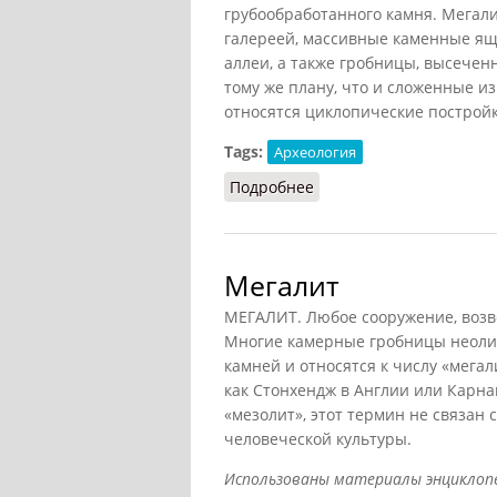
грубообработанного камня. Мегал
галереей, массивные каменные ящ
аллеи, а также гробницы, высечен
тому же плану, что и сложенные и
относятся циклопические постройки
Tags:
Археология
Подробнее
о Мегалитические пос
Мегалит
МЕГАЛИТ. Любое сооружение, возв
Многие камерные гробницы неолит
камней и относятся к числу «мегал
как Стонхендж в Англии или Карна
«мезолит», этот термин не связан
человеческой культуры.
Использованы материалы энциклопе