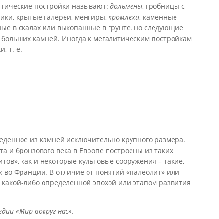
итические постройки называют:
дольмены
, гробницы с
ики, крытые галереи, менгиры,
кромлехи
, каменные
ные в скалах или выкопанные в грунте, но следующие
з больших камней. Иногда к мегалитическим постройкам
, т. е.
тройки
еденное из камней исключительно крупного размера.
а и бронзового века в Европе построены из таких
итов», как и некоторые культовые сооружения – такие,
к во Франции. В отличие от понятий «палеолит» или
 с какой-либо определенной эпохой или этапом развития
дии «Мир вокруг нас».