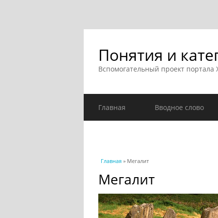
Понятия и кате
Вспомогательный проект портала
Главная
Вводное слово
Вы здесь
Главная
» Мегалит
Мегалит