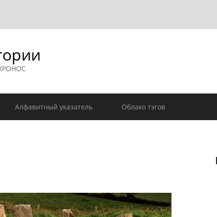
гории
 ХРОНОС
Алфавитный указатель
Облако тэгов