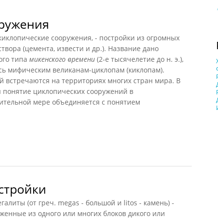
ружения
лопические сооружения, - постройки из огромных
вора (цемента, извести и др.). Название дано
ого типа
микенского времени
(2-е тысячелетие до н. э.),
ь мифическим великанам-циклопам (киклопам).
й встречаются на территориях многих стран мира. В
ы понятие циклопических сооружений в
ительной мере объединяется с понятием
ужения
стройки
ты (от греч. megas - большой и litos - камень) -
женные из одного или многих блоков дикого или