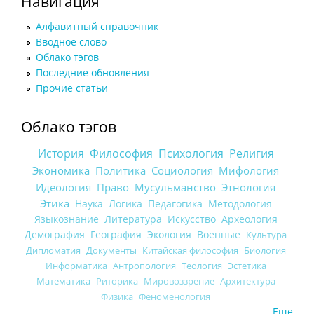
Навигация
Алфавитный справочник
Вводное слово
Облако тэгов
Последние обновления
Прочие статьи
Облако тэгов
История
Философия
Психология
Религия
Экономика
Политика
Социология
Мифология
Идеология
Право
Мусульманство
Этнология
Этика
Наука
Логика
Педагогика
Методология
Языкознание
Литература
Искусство
Археология
Демография
География
Экология
Военные
Культура
Дипломатия
Документы
Китайская философия
Биология
Информатика
Антропология
Теология
Эстетика
Математика
Риторика
Мировоззрение
Архитектура
Физика
Феноменология
Еще