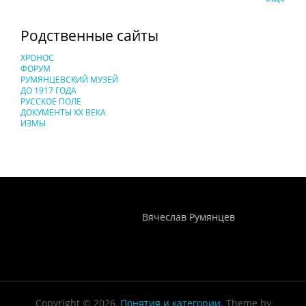
Родственные сайты
ХРОНОС
ФОРУМ
РУМЯНЦЕВСКИЙ МУЗЕЙ
ДО 1917 ГОДА
РУССКОЕ ПОЛЕ
ДОКУМЕНТЫ XX ВЕКА
ИЗМЫ
Понятия И Категории - Исторический Проект ХРОНОС
WEB-редактор
Вячеслав Румянцев
Copyright © 2026,
Понятия и категории
. Theme by