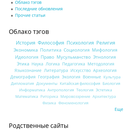
Облако тэгов
Последние обновления
Прочие статьи
Облако тэгов
История
Философия
Психология
Религия
Экономика
Политика
Социология
Мифология
Идеология
Право
Мусульманство
Этнология
Этика
Наука
Логика
Педагогика
Методология
Языкознание
Литература
Искусство
Археология
Демография
География
Экология
Военные
Культура
Дипломатия
Документы
Китайская философия
Биология
Информатика
Антропология
Теология
Эстетика
Математика
Риторика
Мировоззрение
Архитектура
Физика
Феноменология
Еще
Родственные сайты