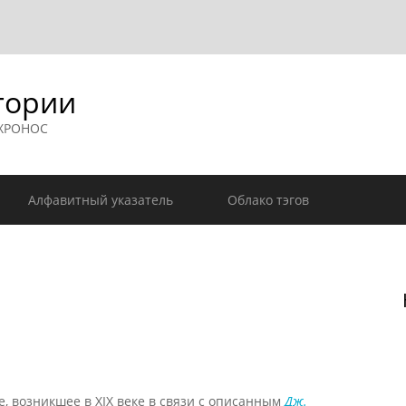
гории
 ХРОНОС
Алфавитный указатель
Облако тэгов
 возникшее в XIX веке в связи с описанным
Дж.