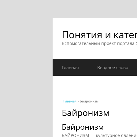
Понятия и кате
Вспомогательный проект портала
Главная
Вводное слово
Вы здесь
Главная
» Байронизм
Байронизм
Байронизм
БАЙРОНИЗМ — культурное явление,