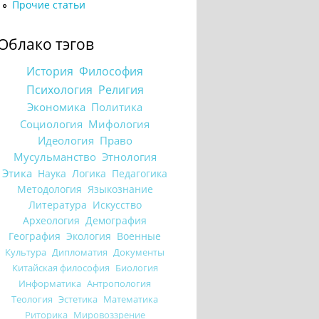
Прочие статьи
Облако тэгов
История
Философия
Психология
Религия
Экономика
Политика
Социология
Мифология
Идеология
Право
Мусульманство
Этнология
Этика
Наука
Логика
Педагогика
Методология
Языкознание
Литература
Искусство
Археология
Демография
География
Экология
Военные
Культура
Дипломатия
Документы
Китайская философия
Биология
Информатика
Антропология
Теология
Эстетика
Математика
Риторика
Мировоззрение