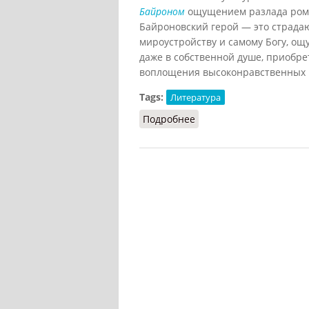
Байроном
ощущением разлада рома
Байроновский герой — это страд
мироустройству и самому Богу, о
даже в собственной душе, приобр
воплощения высоконравственных 
Tags:
Литература
Подробнее
о Байронизм