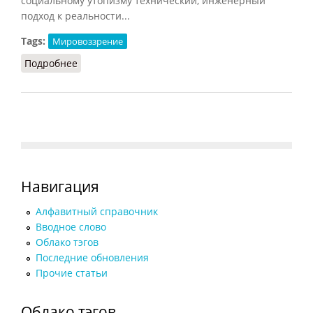
социальному утопизму технический, инженерный
подход к реальности...
Tags:
Мировоззрение
Подробнее
о Утопизм социальный
Навигация
Алфавитный справочник
Вводное слово
Облако тэгов
Последние обновления
Прочие статьи
Облако тэгов