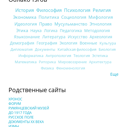
История
Философия
Психология
Религия
Экономика
Политика
Социология
Мифология
Идеология
Право
Мусульманство
Этнология
Этика
Наука
Логика
Педагогика
Методология
Языкознание
Литература
Искусство
Археология
Демография
География
Экология
Военные
Культура
Дипломатия
Документы
Китайская философия
Биология
Информатика
Антропология
Теология
Эстетика
Математика
Риторика
Мировоззрение
Архитектура
Физика
Феноменология
Еще
Родственные сайты
ХРОНОС
ФОРУМ
РУМЯНЦЕВСКИЙ МУЗЕЙ
ДО 1917 ГОДА
РУССКОЕ ПОЛЕ
ДОКУМЕНТЫ XX ВЕКА
ИЗМЫ