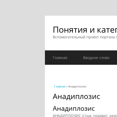
Понятия и кате
Вспомогательный проект портала
Главная
Вводное слово
Вы здесь
Главная
» Анадиплозис
Анадиплозис
Анадиплозис
АНАДИПЛОЗИС (стык, подхват, ред