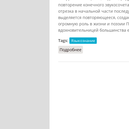
повторение конечного звукосочета
отрезка в начальной части после
выделяется повторяющееся, созда
огромную роль в жизни и поэзии 
вдохновительницей большинства ег
Tags:
Языкознание
Подробнее
о Анадиплозис