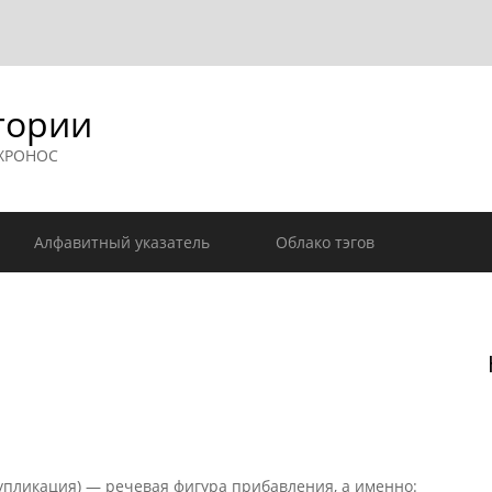
гории
 ХРОНОС
Алфавитный указатель
Облако тэгов
упликация) — речевая фигура прибавления, а именно: