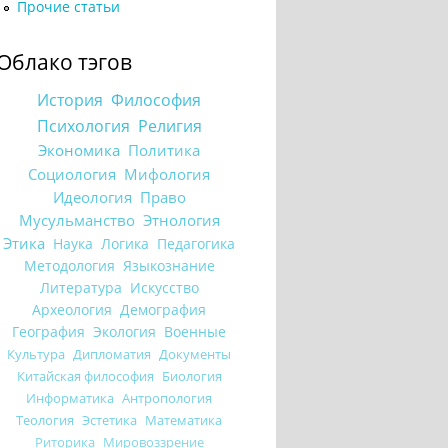
Прочие статьи
Облако тэгов
История
Философия
Психология
Религия
Экономика
Политика
Социология
Мифология
Идеология
Право
Мусульманство
Этнология
Этика
Наука
Логика
Педагогика
Методология
Языкознание
Литература
Искусство
Археология
Демография
География
Экология
Военные
Культура
Дипломатия
Документы
Китайская философия
Биология
Информатика
Антропология
Теология
Эстетика
Математика
Риторика
Мировоззрение