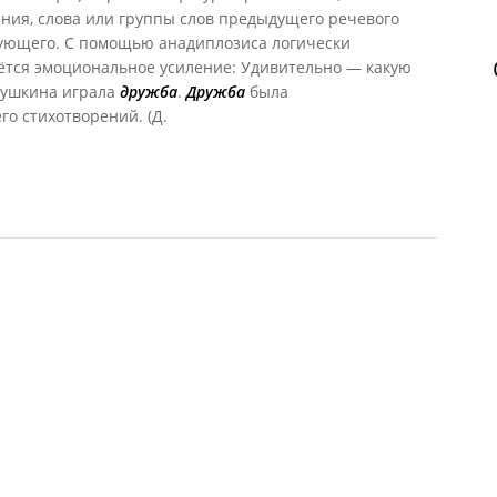
ния, слова или группы слов предыдущего речевого
дующего. С помощью анадиплозиса логически
ётся эмоциональное усиление: Удивительно — какую
Пушкина играла
дружба
.
Дружба
была
о стихотворений. (Д.