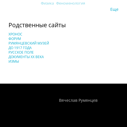
Физика
Феноменология
Еще
Родственные сайты
ХРОНОС
ФОРУМ
РУМЯНЦЕВСКИЙ МУЗЕЙ
ДО 1917 ГОДА
РУССКОЕ ПОЛЕ
ДОКУМЕНТЫ XX ВЕКА
ИЗМЫ
Понятия И Категории - Исторический Проект ХРОНОС
WEB-редактор
Вячеслав Румянцев