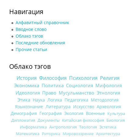
Навигация
Алфавитный справочник
Вводное слово
Облако тэгов
Последние обновления
Прочие статьи
Облако тэгов
История
Философия
Психология
Религия
Экономика
Политика
Социология
Мифология
Идеология
Право
Мусульманство
Этнология
Этика
Наука
Логика
Педагогика
Методология
Языкознание
Литература
Искусство
Археология
Демография
География
Экология
Военные
Культура
Дипломатия
Документы
Китайская философия
Биология
Информатика
Антропология
Теология
Эстетика
Математика
Риторика
Мировоззрение
Архитектура